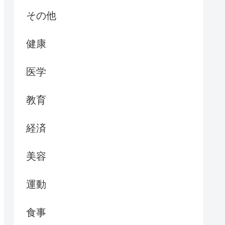
その他
健康
医学
教育
経済
美容
運動
食事