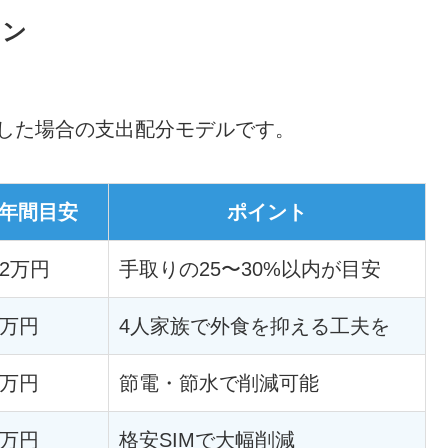
ラン
想定した場合の支出配分モデルです。
年間目安
ポイント
02万円
手取りの25〜30%以内が目安
2万円
4人家族で外食を抑える工夫を
4万円
節電・節水で削減可能
2万円
格安SIMで大幅削減