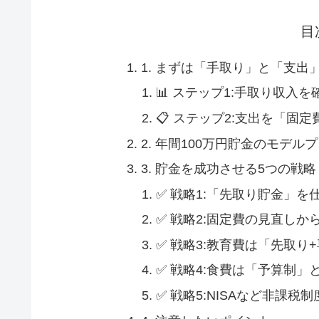
目
1. まずは「手取り」と「支出
📊 ステップ1:手取り収入
📋 ステップ2:支出を「固
2. 年間100万円貯金のモデル
3. 貯金を成功させる5つの戦略
✅ 戦略1:「先取り貯金」を
✅ 戦略2:固定費の見直しか
✅ 戦略3:教育費は「先取り
✅ 戦略4:食費は「予算制
✅ 戦略5:NISAなど非課