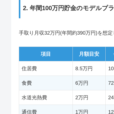
2. 年間100万円貯金のモデルプ
手取り月収32万円(年間約390万円)を
項目
月額目安
住居費
8.5万円
1
食費
6万円
7
水道光熱費
2万円
2
通信費
1万円
1