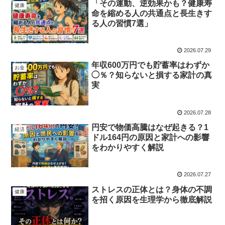
「その運動、逆効果かも？健康寿
健康
命を縮める人の共通点と長生きす
る人の習慣7選」
2026.07.29
年収600万円でも貯蓄率はわずか
お金
◯％？知らないと損する家計の真
実
2026.07.28
円安で物価高騰はなぜ起きる？1
経済
ドル164円の原因と家計への影響
をわかりやすく解説
2026.07.27
ストレスの正体とは？身体の不調
健康
を招く原因を生理学から徹底解説