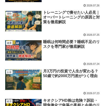
2026.07.26
トレーニングで痩せたい人必見｜
運動
オーバートレーニングの原因と対
策を徹底解説
2026.07.25
睡眠は何時間必要？睡眠不足のリ
健康
スクを専門家が徹底解説
2026.07.24
月3万円の投資で人生が変わる？
お金
50歳で約2000万円差がつく理由
2026.07.23
キオクシアHD株は危険？訴訟・
経済
競争激化で急落の真相と今後のリ