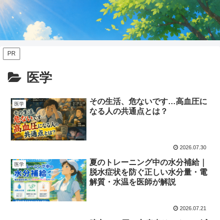
PR
医学
その生活、危ないです…高血圧に
医学
なる人の共通点とは？
2026.07.30
夏のトレーニング中の水分補給｜
医学
脱水症状を防ぐ正しい水分量・電
解質・水温を医師が解説
2026.07.21