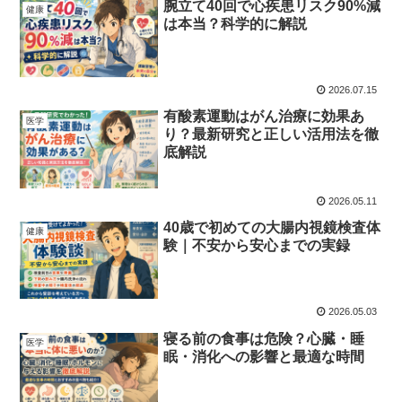
腕立て40回で心疾患リスク90%減
健康
は本当？科学的に解説
2026.07.15
有酸素運動はがん治療に効果あ
医学
り？最新研究と正しい活用法を徹
底解説
2026.05.11
40歳で初めての大腸内視鏡検査体
健康
験｜不安から安心までの実録
2026.05.03
寝る前の食事は危険？心臓・睡
医学
眠・消化への影響と最適な時間