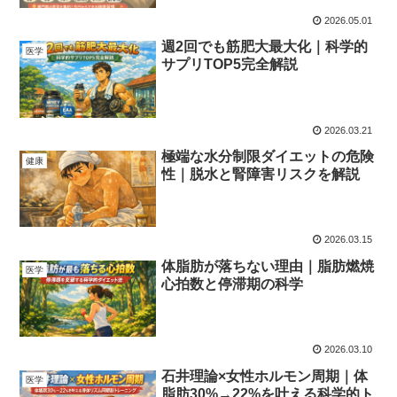
2026.05.01
週2回でも筋肥大最大化｜科学的
医学
サプリTOP5完全解説
2026.03.21
極端な水分制限ダイエットの危険
健康
性｜脱水と腎障害リスクを解説
2026.03.15
体脂肪が落ちない理由｜脂肪燃焼
医学
心拍数と停滞期の科学
2026.03.10
石井理論×女性ホルモン周期｜体
医学
脂肪30%→22%を叶える科学的ト