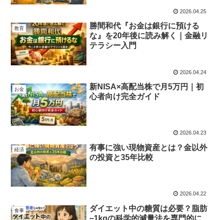
2026.04.25
勝間和代『お金は銀行に預ける
教育
な』を20年後に読み解く｜金融リ
テラシー入門
2026.04.24
新NISA×高配当株で月5万円｜初
お金
心者向け完全ガイド
2026.04.23
有事に強い現物資産とは？金以外
経済
の投資と35年比較
2026.04.22
ダイエット中の糖質は必要？脂肪
食事
−1kgの科学的減量法を専門的に