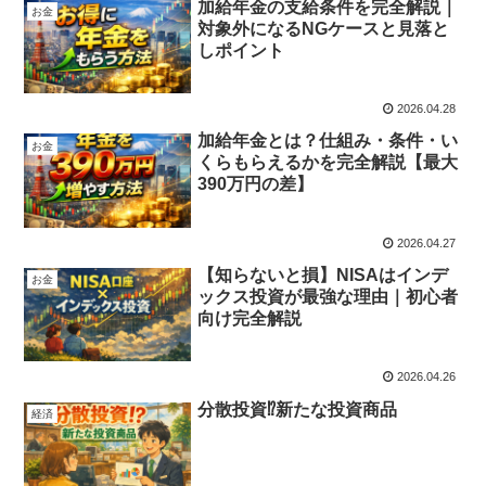
加給年金の支給条件を完全解説｜
お金
対象外になるNGケースと見落と
しポイント
2026.04.28
加給年金とは？仕組み・条件・い
お金
くらもらえるかを完全解説【最大
390万円の差】
2026.04.27
【知らないと損】NISAはインデ
お金
ックス投資が最強な理由｜初心者
向け完全解説
2026.04.26
分散投資⁉新たな投資商品
経済