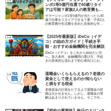
お金
ンボ1等5億円当選で40歳リタイ
アは可能？家族2人の教育費も徹
底試算
サマージャンボ1等5億円が当たったら40
歳で仕事をリタイアできる？妻・子供2人
の教育費や生活費を含めた具体的な年間
収支シミュレーションを紹介。安全運用
のポイントや注意点も解説。
【2025年最新版】iDeCo（イデ
お金
コ）の始め方ガイド｜手続き手
順・おすすめ金融機関を完全解説
iDeCo（イデコ）をこれから始めたい方
へ。加入条件、金融機関の選び方、手続
きの具体的な流れまで初心者向けにわか
りやすく解説。楽天証券・SBI証券・メガ
バンクの比較表付きで、あなたに最適な
選択をサポートします。
退職金いくらもらえるの？老後の
お金
資金として使えるのか/知らない
と損をする税金
老後資金の計画をたてる上で退職金の把
握は欠かせません。しかし、退職金の理
解はあまりされていません。そこで今回
は退職金がどのくらいもらえるのか、を
確認できる内容にしました。そして退職
所得と退職所得控除について解説してい
【節約の重要性】毎日のドリンク