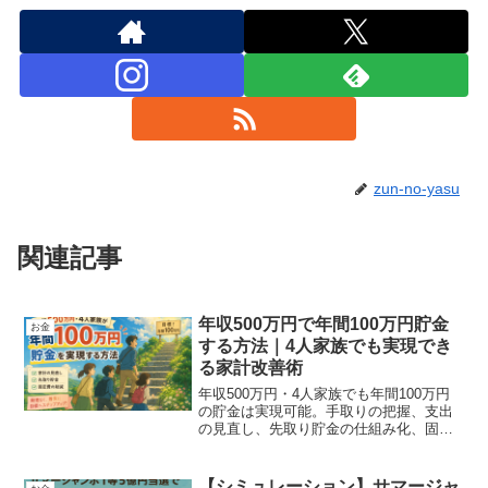
zun-no-yasu
関連記事
年収500万円で年間100万円貯金
お金
する方法｜4人家族でも実現でき
る家計改善術
年収500万円・4人家族でも年間100万円
の貯金は実現可能。手取りの把握、支出
の見直し、先取り貯金の仕組み化、固定
費削減の具体策までを徹底解説。教育費
がかかる家庭でも無理なく続く家計改善
のコツを紹介します。
【シミュレーション】サマージャ