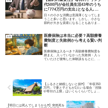
お金
ます。税金対策になります。
代500円が会社員生活43年のうち
に｢774万円の支出｣となる人､
2716万円の資産になる人
日々の小さな消費は意識薄くなってしま
うこと多いと思います。しかし、小さな
節約が大きな資産になることもありま
す。1日500円の飲み物代を会社員生活43
年間、積み重ねたらいくらになるか知っ
ていましたか？またそのお金を複利で運
医療保険は本当に必要？高額療養
お金
用した場合の資産がどのように推移する
費制度と失敗例から考える賢い判
かを考えたことありますでしょうか？投
断
資までしなくても、ちょっと節約するだ
けで老後資金の足しになるでしょう。
医療保険は入るべき？高額療養費制度を
踏まえ、入っていなかった失敗例・入っ
ていたけど後悔した体験談をもとに、金
融アナリスト視点でわかりやすく解説し
ます。
【ふるさと納税しないと損❓】「年収350
万円」で妻と子どもが2人いる場合「控除
や寄付の上限」はいくらくらいでしょう
か？
【明日には死んでしまうかも❓】突然死を