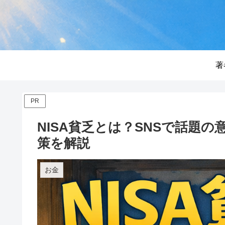
著
PR
NISA貧乏とは？SNSで話題
策を解説
お金