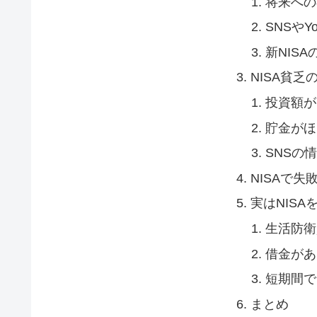
将来への
SNSやY
新NIS
NISA貧乏
投資額が
貯金がほ
SNSの
NISAで
実はNIS
生活防衛
借金があ
短期間で
まとめ