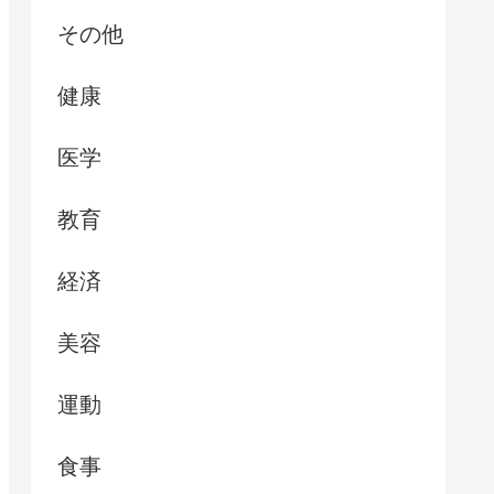
その他
健康
医学
教育
経済
美容
運動
食事