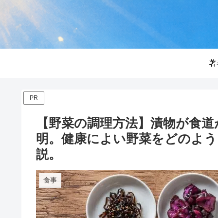
著
PR
【野菜の調理方法】漬物が食道
明。健康によい野菜をどのよう
説。
食事