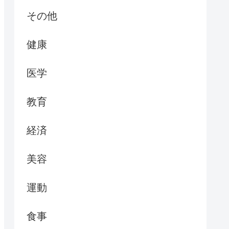
その他
健康
医学
教育
経済
美容
運動
食事