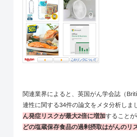
関連業界によると、英国がん学会誌（British 
連性に関する34件の論文をメタ分析しま
ん発症リスクが最大2倍に増加
することが
どの塩蔵保存食品の過剰摂取はがんのリ