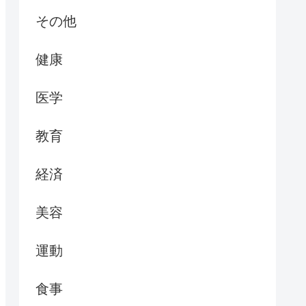
その他
健康
医学
教育
経済
美容
運動
食事