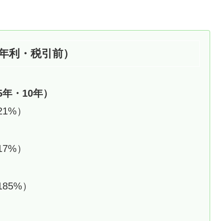
（年利・税引前）
年・10年）
21%）
17%）
185%）