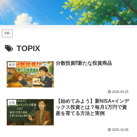
PR
TOPIX
分散投資⁉新たな投資商品
経済
2026.04.25
【始めてみよう】新NISA×インデ
お金
ックス投資とは？毎月1万円で資
産を育てる方法と実例
2025.10.05