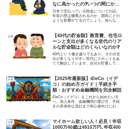
なに高かったの❓いつの間にか増
税されていた…ステルス増税。
日本で支払っている税金についての話。
年収の壁は撤廃されるのか、国民にどの
ような影響がでるのでしょう。知らない
ことというより、国が分かりにくいシス
テムにして国民から税金を巻き上げるス
テルス増税の実態の解説をしています。
【40代の貯金額】教育費、住宅ロ
お金
ーンと支出が多くなる世代のリア
ルな貯金額はどのくらいなのか❓
40代という働き盛りでもあり、その分支
出が多くなりやすい世代にスポットをあ
てて解説しています。自分が貯蓄してい
る金額で大丈夫なのか。中央値を参考に
みていきましょう。
【2025年最新版】iDeCo（イデ
お金
コ）の始め方ガイド｜手続き手
順・おすすめ金融機関を完全解説
iDeCo（イデコ）をこれから始めたい方
へ。加入条件、金融機関の選び方、手続
きの具体的な流れまで初心者向けにわか
りやすく解説。楽天証券・SBI証券・メガ
バンクの比較表付きで、あなたに最適な
選択をサポートします。
マイホーム欲しい人！必見！年収
お金
1000万40歳は4910万円､年収400