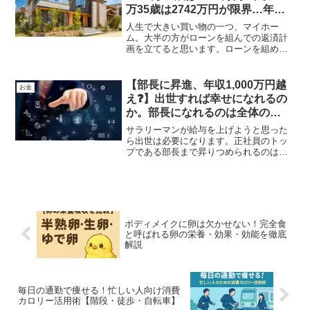
万35歳は2742万円が限界…年齢･
年収別｢マイホーム価格｣早見表
人生で大きい買い物の一つ、マイホー
ム。大半の方がローンを組んでの返済計
画を立てると思います。ローンを組めば
誰でも買える、月々〇〇円で購入可能、
などとうたい文句がございます。しかし
そんな簡単に35年という長い返済ができ
【部長に昇進、年収1,000万円越
お金
るのでしょうか。マイホーム価格表を用
え❓】出世すれば幸せになれるの
い解説しております。
か。部長になれるのは全体の
5.5%
サラリーマンが給与を上げようと思った
ら出世は必要になります。正社員のトッ
プである部長まで昇りつめられるのは上
位5.5%と言われています。また、部長職
まで到達しても年収1,000万円到達しない
社員もいます。部長の実態を解説。
ボディメイクに卵は欠かせない！完全食
と呼ばれる卵の栄養・効果・効能を徹底
解説
毎日の通勤で痩せる！忙しい人向け消費
カロリー活用術【階段・徒歩・自転車】