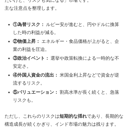
たいけど、リスクも気になる」市場です。
主な注意点を整理します。
①為替リスク：
ルピー安が進むと、円やドルに換算
した時の利益が減る。
②物価上昇：
エネルギー・食品価格が上がると、企
業の利益を圧迫。
③政治イベント：
選挙や政策転換による一時的な不
安定さ。
④外国人資金の流出：
米国金利上昇などで資金が逆
流するリスク。
⑤バリュエーション：
割高水準が長く続くと、急落
リスクも。
ただし、これらのリスクは
短期的な揺れ
であり、長期的な
構造成長が続くかぎり、インド市場の魅力は残ります。