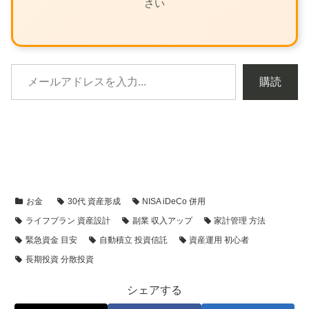
さい
購読
お金
30代 資産形成
NISA iDeCo 併用
ライフプラン 資産設計
副業 収入アップ
家計管理 方法
緊急資金 目安
自動積立 投資信託
資産運用 初心者
長期投資 分散投資
シェアする