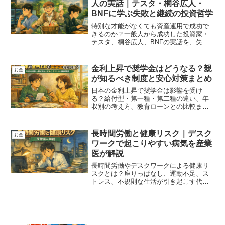
人の実話｜テスタ・桐谷広人・
BNFに学ぶ失敗と継続の投資哲学
特別な才能がなくても資産運用で成功で
きるのか？一般人から成功した投資家・
テスタ、桐谷広人、BNFの実話を、失
敗・迷い・思考の変化まで丁寧に描いた
長編ブログ。派手さより「続ける力」に
焦点を当てた投資ノンフィクション。
金利上昇で奨学金はどうなる？親
お金
が知るべき制度と安心対策まとめ
日本の金利上昇で奨学金は影響を受け
る？給付型・第一種・第二種の違い、年
収別の考え方、教育ローンとの比較ま
で、大学進学前の親の不安をやさしく解
消します。
長時間労働と健康リスク｜デスク
お金
ワークで起こりやすい病気を産業
医が解説
長時間労働やデスクワークによる健康リ
スクとは？座りっぱなし、運動不足、ス
トレス、不規則な生活が引き起こす代表
的な疾病を、産業医の視点でわかりやす
く解説。人生100年時代の健康寿命を延ば
すための実践的なヒントも紹介します。