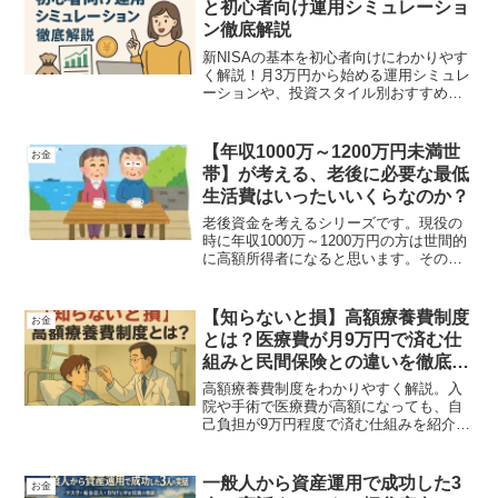
と初心者向け運用シミュレーショ
ン徹底解説
新NISAの基本を初心者向けにわかりやす
く解説！月3万円から始める運用シミュレ
ーションや、投資スタイル別おすすめ商
品も紹介。将来の資産形成を無理なくス
タートしたい方に最適です。
【年収1000万～1200万円未満世
お金
帯】が考える、老後に必要な最低
生活費はいったいいくらなのか？
老後資金を考えるシリーズです。現役の
時に年収1000万～1200万円の方は世間的
に高額所得者になると思います。その
方々が現役を引退した場合の生活費はど
のくらいをイメージしたらよいのか、を
解説しています。もちろん個人差がある
【知らないと損】高額療養費制度
お金
ので正解ではありませんが、参考までに
とは？医療費が月9万円で済む仕
お読みください。
組みと民間保険との違いを徹底解
説！
高額療養費制度をわかりやすく解説。入
院や手術で医療費が高額になっても、自
己負担が9万円程度で済む仕組みを紹介し
ます。さらに、民間医療保険との違い・
メリット・デメリットも比較。公的制度
だけで十分か、保険は必要かを丁寧に説
一般人から資産運用で成功した3
お金
明します。