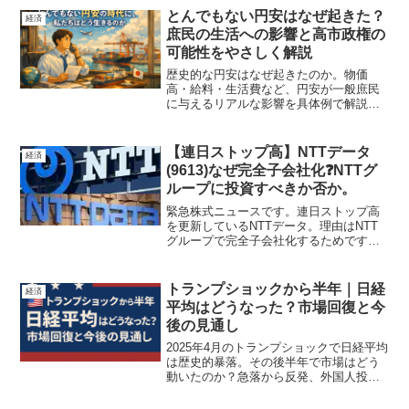
と、見るべき指標（SOX指数・Book-to-
とんでもない円安はなぜ起きた？
経済
Bill・決算）を具体的に紹介します。
庶民の生活への影響と高市政権の
可能性をやさしく解説
歴史的な円安はなぜ起きたのか。物価
高・給料・生活費など、円安が一般庶民
に与えるリアルな影響を具体例で解説。
高市政権が誕生した場合の円安対策や日
本経済の行方も、専門用語を使わず分か
りやすく紹介します。
【連日ストップ高】NTTデータ
経済
(9613)なぜ完全子会社化❓NTTグ
ループに投資すべきか否か。
緊急株式ニュースです。連日ストップ高
を更新しているNTTデータ。理由はNTT
グループで完全子会社化するためです。
そんなNTTについて少し勉強できたらと
思って投稿した内容になります。
トランプショックから半年｜日経
経済
平均はどうなった？市場回復と今
後の見通し
2025年4月のトランプショックで日経平均
は歴史的暴落。その後半年で市場はどう
動いたのか？急落から反発、外国人投資
家による「ニンジャ・ステルス・ラリ
ー」、最新の株価動向までわかりやすく