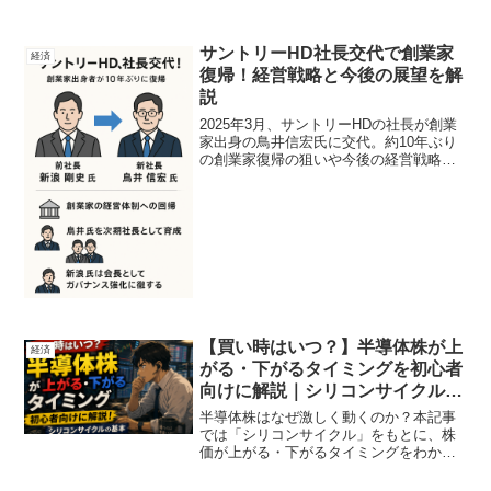
サントリーHD社長交代で創業家
経済
復帰！経営戦略と今後の展望を解
説
2025年3月、サントリーHDの社長が創業
家出身の鳥井信宏氏に交代。約10年ぶり
の創業家復帰の狙いや今後の経営戦略を
初心者にもわかりやすく解説します。
【買い時はいつ？】半導体株が上
経済
がる・下がるタイミングを初心者
向けに解説｜シリコンサイクルの
基本
半導体株はなぜ激しく動くのか？本記事
では「シリコンサイクル」をもとに、株
価が上がる・下がるタイミングをわかり
やすく解説。初心者でも判断しやすい3つ
のサイン（在庫・設備投資・需要拡大）