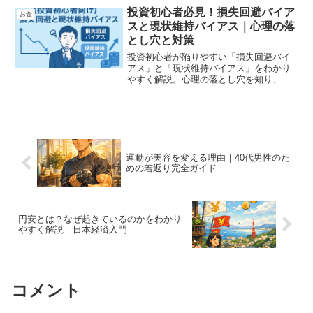
解説します。
投資初心者必見！損失回避バイア
お金
スと現状維持バイアス｜心理の落
とし穴と対策
投資初心者が陥りやすい「損失回避バイ
アス」と「現状維持バイアス」をわかり
やすく解説。心理の落とし穴を知り、冷
静な投資判断をするコツを紹介します。
運動が美容を変える理由｜40代男性のた
めの若返り完全ガイド
円安とは？なぜ起きているのかをわかり
やすく解説｜日本経済入門
コメント