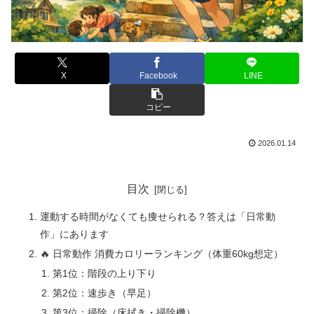
X
Facebook
LINE
コピー
2026.01.14
目次
運動する時間がなくても痩せられる？答えは「日常動
作」にあります
🔥 日常動作 消費カロリーランキング（体重60kg想定）
第1位：階段の上り下り
第2位：速歩き（早足）
第3位：掃除（床拭き・掃除機）