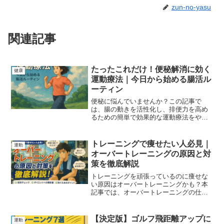
zun-no-yasu
関連記事
たったこれだけ！便秘解消に効く
健康
運動療法｜今日から始める腸活ル
ーティン
便秘に悩んでいませんか？この記事で
は、腸の動きを活性化し、排便力を高め
るための簡単で効果的な運動療法をやさ
しく解説します。毎日の生活に無理なく
取り入れられる腸活メソッドをご紹介。
トレーニングで痩せたい人必見｜
運動
オーバートレーニングの原因と対
策を徹底解説
トレーニングを頑張っているのに痩せな
い原因はオーバートレーニングかも？本
記事では、オーバートレーニングの仕組
み・症状・ダイエットへの悪影響・防ぐ
方法までわかりやすく解説します。効率
よく痩せたい方は必見です。
【決定版】ゴルフ飛距離アップに
運動