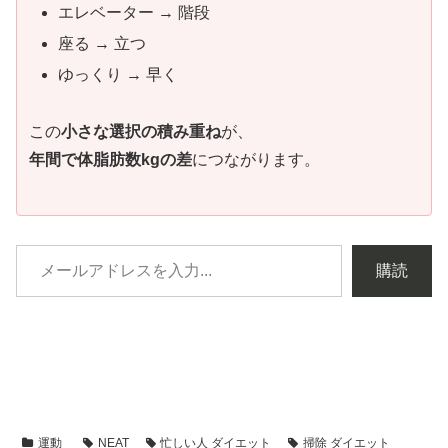
エレベーター → 階段
座る → 立つ
ゆっくり → 早く
この
小さな選択の積み重ね
が、
年間で体脂肪数kgの差
につながります。
購読
運動
NEAT
忙しい人 ダイエット
掃除 ダイエット