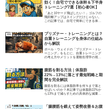
効く！自宅でできる体幹＆下半身
トレーニング7選【初心者OK】
「あと10ヤード飛ばしたい！」ゴルフの
飛距離アップはスイングだけじゃない。
この記事では、自宅で簡単にできる体
幹・下半身・柔軟トレーニングを丁寧に
解説。初心者から上級者まで実践でき
る、ゴルファー必見のフィジカルトレー
プリズナー・トレーニングとは？
運動
ニング法を紹介します。
自重トレーニングを身体の仕組み
から解説
ポール・ウェイドの「プリズナー・トレ
ーニング」をもとに、自重トレーニング
の考え方やメリットを運動生理学の視点
でわかりやすく解説。器具に頼らず、一
生使える身体をつくりたい人に向けた記
事です。
腹筋を割る方法｜体脂肪
お金
22%→13%に落とす最短戦略と期
間を完全解説
腹筋を割るには体脂肪率を何％まで落と
せばいいのか？本記事では体脂肪22%か
ら13%まで減らすための具体的な減量方
法・期間・食事・筋トレ戦略を徹底解
説。最短で腹筋を割りたい人必見。
「腸腰筋を鍛えて姿勢改善＆お腹
美容