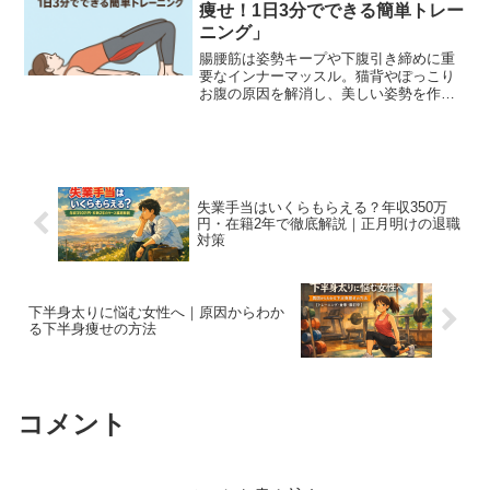
痩せ！1日3分でできる簡単トレー
ニング」
腸腰筋は姿勢キープや下腹引き締めに重
要なインナーマッスル。猫背やぽっこり
お腹の原因を解消し、美しい姿勢を作る1
日3分の簡単トレーニングを紹介します。
失業手当はいくらもらえる？年収350万
円・在籍2年で徹底解説｜正月明けの退職
対策
下半身太りに悩む女性へ｜原因からわか
る下半身痩せの方法
コメント