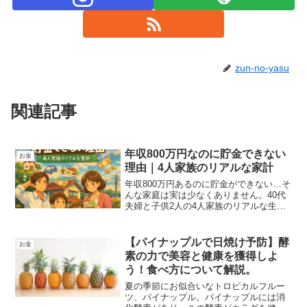
zun-no-yasu
関連記事
年収800万円なのに貯金できない
お金
理由｜4人家族のリアルな家計
年収800万円あるのに貯金ができない…そ
んな家庭は実は少なくありません。40代
夫婦と子供2人の4人家族のリアルな生活
費や支出の実例をもとに、多くの人が共
感する家計の現実と貯金ができない理由
を解説します。
【パイナップルで日焼け予防】酵
お金
素の力で美容と健康を獲得しよ
う！食べ方について解説。
夏の季節にお似合いなトロピカルフルー
ツ、パイナップル。パイナップルには消