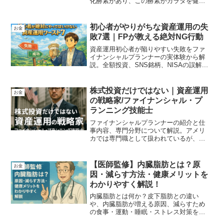
化酵素があり、この酵素がカラダを健康
にしてくれます。また、その他多くの栄
養素には美容やダイエットにも役に立つ
ものがあります。しかし、食べ方を誤る
初心者がやりがちな資産運用の失
お金
とデメリットにもつながるため、パイナ
敗7選｜FPが教える絶対NG行動
ップルの活かし方を解説。
資産運用初心者が陥りやすい失敗をファ
イナンシャルプランナーの実体験から解
説。全額投資、SNS銘柄、NISAの誤解な
どFP相談現場で本当に多いNG行動7つ
と、失敗しない資産形成の考え方をわか
りやすく紹介します。
株式投資だけではない｜資産運用
お金
の戦略家/ファイナンシャル・プ
ランニング技能士
ファイナンシャルプランナーの紹介と仕
事内容、専門分野について解説。アメリ
カでは専門職として扱われているが、日
本では金融関係、特に保険の営業マンの
資格というイメージがつよくあります。
ファイナンシャルプランナーという仕事
【医師監修】内臓脂肪とは？原
お金
を知らない方にも分かるように体型だて
因・減らす方法・健康メリットを
て解説しています。
わかりやすく解説！
内臓脂肪とは何か？皮下脂肪との違い
や、内臓脂肪が増える原因、減らすため
の食事・運動・睡眠・ストレス対策を医
学的にわかりやすく解説。生活習慣病予