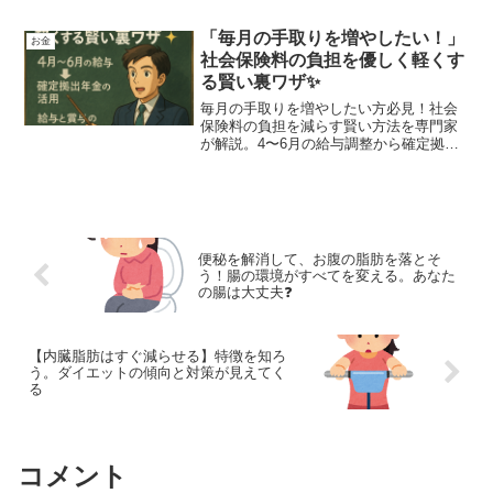
防のために今すぐ知っておきたい知識を
まとめました。
「毎月の手取りを増やしたい！」
お金
社会保険料の負担を優しく軽くす
る賢い裏ワザ✨
毎月の手取りを増やしたい方必見！社会
保険料の負担を減らす賢い方法を専門家
が解説。4〜6月の給与調整から確定拠出
年金活用、退職日の裏ワザまで、将来の
安心も守る対策を優しく紹介します。
便秘を解消して、お腹の脂肪を落とそ
う！腸の環境がすべてを変える。あなた
の腸は大丈夫❓
【内臓脂肪はすぐ減らせる】特徴を知ろ
う。ダイエットの傾向と対策が見えてく
る
コメント