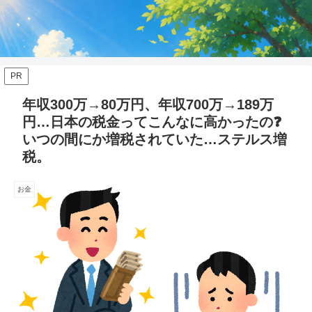
PR
年収300万→80万円、年収700万→189万
円…日本の税金ってこんなに高かったの❓
いつの間にか増税されていた…ステルス増
税。
お金