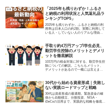
投資で後悔しないためのヒントを紹介し
ます。
「2025年も残りわずか！ふるさ
お金
と納税の利用状況と人気返礼品ラ
ンキングTOP5」
2025年も残りわずか。ふるさと納税の利
用率は日本人口の約2割。実際に利用して
いる人・していない人のリアルな理由、
寄付が集まる人気自治体TOP5、選ばれて
いる返礼品ランキングも紹介。年末の寄
付先選びに役立つ最新情報を温かい筆致
手取り約4万円アップ/学生必見、
お金
でまとめました。
勤労学生控除のメリットとデメリ
ットを徹底解説
103万円の税金対策に対する、勤労学生控
除についての解説。こちらもメリット、
デメリットがあるので一概には言えませ
んが、資産運用計画の戦略として把握し
ておいたほうが良いと思い記事にしまし
た。また、所得税と住民税の簡単な計算
30代から始める資産形成｜失敗し
お金
方法を解説。
ない実践ロードマップと戦略
30代は資産形成の最適期。緊急資金の確
保から自動積立、分散投資、NISA・
iDeCoの活用まで、実践的な戦略を徹底解
説。ライフイベントや収入アップも踏ま
えた現実的な12か月ロードマップ付き。