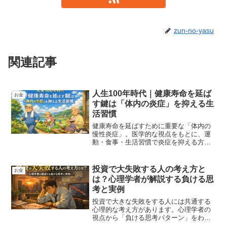
zun-no-yasu
関連記事
人生100年時代｜健康寿命を延ば
お金
す鍵は「体内の炎症」を抑える生
活習慣
健康寿命を延ばすために重要な「体内の
慢性炎症」。医学的な視点をもとに、運
動・食事・生活習慣で炎症を抑える方法
をわかりやすく解説します。
投資で大失敗する人の考え方と
お金
は？心理学者が解説する負ける思
考と実例
投資で大きな失敗をする人には共通する
心理的な考え方があります。心理学者の
視点から「負ける思考パターン」をわか
りやすく解説し、実際の失敗談を交えて