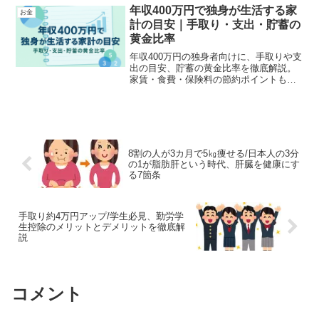
年収400万円で独身が生活する家
お金
計の目安｜手取り・支出・貯蓄の
黄金比率
年収400万円の独身者向けに、手取りや支
出の目安、貯蓄の黄金比率を徹底解説。
家賃・食費・保険料の節約ポイントも紹
介し、無理なく生活費を管理する方法を
わかりやすく解説します。
8割の人が3カ月で5㎏痩せる/日本人の3分
の1が脂肪肝という時代、肝臓を健康にす
る7箇条
手取り約4万円アップ/学生必見、勤労学
生控除のメリットとデメリットを徹底解
説
コメント