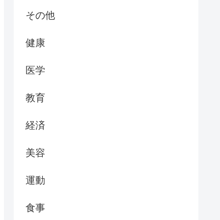
その他
健康
医学
教育
経済
美容
運動
食事