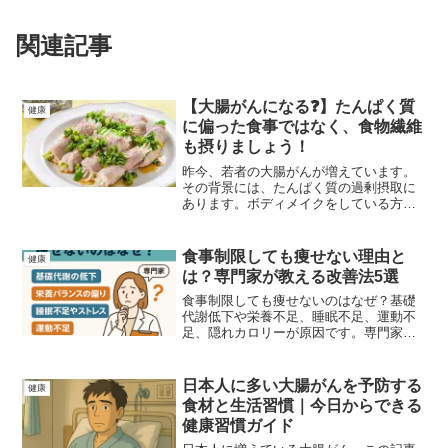
関連記事
【大腸がんになる❓】たんぱく質
健康
に偏った食事ではなく、食物繊維
も摂りましょう！
昨今、若者の大腸がんが増えています。
その背景には、たんぱく質の過剰摂取に
あります。ボディメイクをしている方は
必ずといっていいほどたんぱく質を意識
して摂取していますよね？その他、重要
な栄養素が不足しています。その一つが
食事制限しても痩せない理由と
健康
食物繊維です。積極的に野菜を食べまし
は？専門家が教える改善法5選
ょう。
食事制限しても痩せないのはなぜ？基礎
代謝低下や栄養不足、睡眠不足、運動不
足、隠れカロリーが原因です。専門家の
視点で5つの理由と改善法を分かりやすく
解説します。
日本人に多い大腸がんを予防する
健康
食材と生活習慣｜今日からできる
健康習慣ガイド