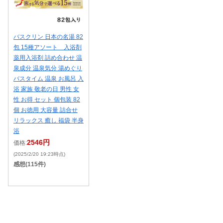
バスクリン 日本の名湯 82
包 15種アソート 入浴剤
薬用入浴剤 詰め合わせ 温
泉成分 温泉気分 湯めぐり
バスタイム 温泉 お風呂 入
浴 家族 敬老の日 男性 女
性 お得 セット 個包装 82
個 お徳用 大容量 詰合せ
リラックス 癒し 福袋 半身
浴
2546円
価格:
(2025/2/20 19:23時点)
感想(115件)