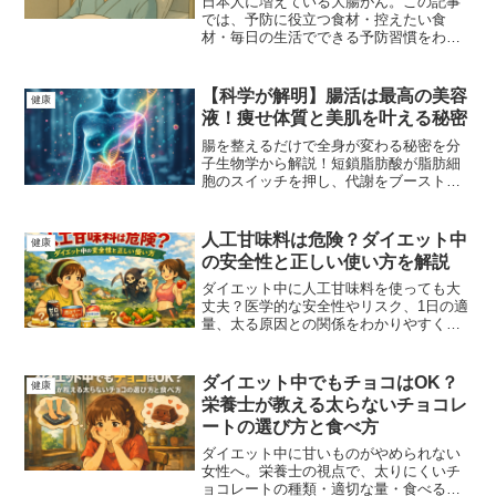
日本人に増えている大腸がん。この記事
では、予防に役立つ食材・控えたい食
材・毎日の生活でできる予防習慣をわか
りやすく紹介します。腸を守り、健康な
長寿を目指すための実践的なヒントをま
とめました。
【科学が解明】腸活は最高の美容
健康
液！痩せ体質と美肌を叶える秘密
腸を整えるだけで全身が変わる秘密を分
子生物学から解説！短鎖脂肪酸が脂肪細
胞のスイッチを押し、代謝をブースト。
食欲と美肌、アンチエイジングを叶える
腸と脳の連携メカニズムをわかりやすく
紹介します。
人工甘味料は危険？ダイエット中
健康
の安全性と正しい使い方を解説
ダイエット中に人工甘味料を使っても大
丈夫？医学的な安全性やリスク、1日の適
量、太る原因との関係をわかりやすく解
説。甘いものを我慢せずに痩せるための
正しい活用方法も紹介します。
ダイエット中でもチョコはOK？
健康
栄養士が教える太らないチョコレ
ートの選び方と食べ方
ダイエット中に甘いものがやめられない
女性へ。栄養士の視点で、太りにくいチ
ョコレートの種類・適切な量・食べるタ