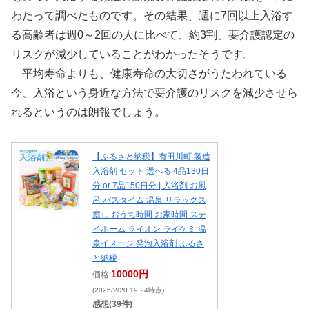
わたって調べたものです。その結果、週に7回以上入浴す
る高齢者は週0～2回の人に比べて、約3割、要介護認定の
リスクが減少していることがわかったそうです。
平均寿命よりも、健康寿命の大切さがうたわれている
今、入浴という身近な方法で要介護のリスクを減少させら
れるというのは朗報でしょう。
【ふるさと納税】有田川町 製造
入浴剤 セット 選べる 4品130日
分 or 7品150日分 | 入浴剤 お風
呂 バスタイム 温泉 リラックス
癒し おうち時間 お家時間 ステ
イホーム ライオン ライケミ 温
泉イメージ 発泡入浴剤 ふるさ
と納税
10000円
価格:
(2025/2/20 19:24時点)
感想(39件)