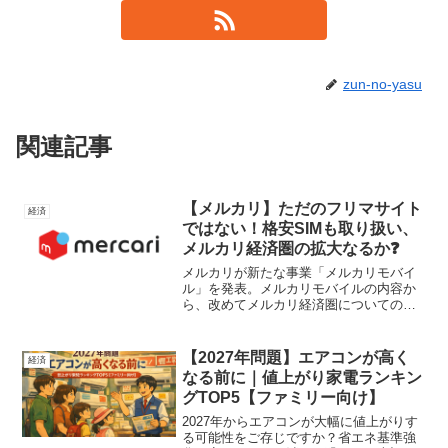
zun-no-yasu
関連記事
【メルカリ】ただのフリマサイト
経済
ではない！格安SIMも取り扱い、
メルカリ経済圏の拡大なるか❓
メルカリが新たな事業「メルカリモバイ
ル」を発表。メルカリモバイルの内容か
ら、改めてメルカリ経済圏についての要
点を載せております。資産を増やしてい
く上て、固定費の削減は欠かせません。
格安SIMを使っていない方、メルカリ経
【2027年問題】エアコンが高く
経済
済圏の方、ぜひ参考にしてみてくださ
なる前に｜値上がり家電ランキン
い。
グTOP5【ファミリー向け】
2027年からエアコンが大幅に値上がりす
る可能性をご存じですか？省エネ基準強