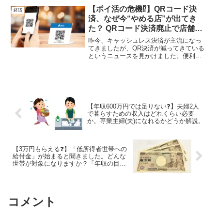
によるメリット、デメリットを解説して
【ポイ活の危機⁉】QRコード決
経済
います。
済、なぜ今“やめる店”が出てき
た？ QRコード決済廃止で店舗が
得る利点とは
昨今、キャッシュレス決済が主流になっ
てきましたが、QR決済が減ってきている
というニュースを見かけました。便利か
な、と思っているのですが、一方で時間
がかかる、と思っている方もいらっしゃ
るみたいで…正直決済方法が多くて何が
良いのかわからなくなっていますよね。
【年収600万円では足りない❓】夫婦2人
で暮らすための収入はどれくらい必要
か。専業主婦(夫)になれるかどうか解説。
【3万円もらえる❓】「低所得者世帯への
給付金」が始まると聞きました。どんな
世帯が対象になりますか？「年収の目
安」はどのくらいでしょうか？
コメント