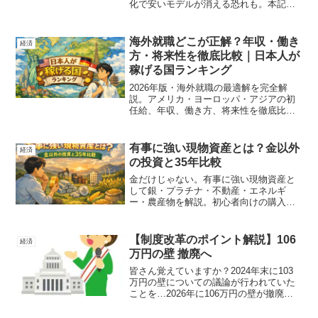
化で安いモデルが消える恐れも。本記事
ではエアコンを中心に、今後3年以内に高
騰しそうな家電ランキングTOP5をファミ
リー向けにわかりやすく解説します。
海外就職どこが正解？年収・働き
経済
方・将来性を徹底比較｜日本人が
稼げる国ランキング
2026年版・海外就職の最適解を完全解
説。アメリカ・ヨーロッパ・アジアの初
任給、年収、働き方、将来性を徹底比
較。日本人が稼げる国・失敗するパター
ン・おすすめ戦略まで網羅。これから海
外で働きたい人は必読。
有事に強い現物資産とは？金以外
経済
の投資と35年比較
金だけじゃない。有事に強い現物資産と
して銀・プラチナ・不動産・エネルギ
ー・農産物を解説。初心者向けの購入方
法と1990年〜2025年の長期シミュレーシ
ョンで徹底比較。
【制度改革のポイント解説】106
経済
万円の壁 撤廃へ
皆さん覚えていますか？2024年末に103
万円の壁についての議論が行われていた
ことを…2026年に106万円の壁が撤廃さ
れる予定というニュースが流れていまし
た。今回は106万円の壁が撤廃されること