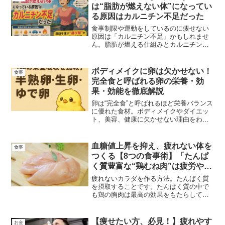
す。
は“脂肪が燃えない体”になってい
る原因はカルニチン不足だった
食事制限や運動をしているのに痩せない
原因は「カルニチン不足」かもしれませ
ん。脂肪が燃える仕組みとカルニチンの
役割、効果的な食材、ダイエットを加速
させる食事のコツをトレーナー視点でわ
かりやすく解説します。
ボディメイクに卵は欠かせない！
食事
完全食と呼ばれる卵の栄養・効
果・効能を徹底解説
卵は“完全食”と呼ばれるほど栄養バランス
に優れた食材。ボディメイクやダイエッ
ト、美容、健康に欠かせない理由をわか
りやすく解説！生卵・半熟卵・ゆで卵の
違いや、筋肉づくりに最適な食べ方・タ
イミングも詳しく紹介します。
血糖値上昇を抑え、疲れない体を
食事
つくる【8つの食事術】「たんぱ
く質豊富な“鶏むね肉”は疲労や老
化を避ける“ミラクルフード」
疲れないカラダを作る方法。たんぱく質
を摂取することです。たんぱく質の中で
も鶏の胸肉は最高の効果をもたらしてく
れます。また、8つのケースで食事方法を
紹介しております。適切にたんぱく質摂
取して疲労や老化を避けていきましょ
【痩せたい方、必見！】疲れやす
お金