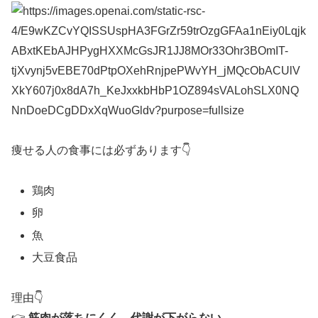
痩せる人の食事には必ずあります👇
鶏肉
卵
魚
大豆食品
理由👇
👉
筋肉が落ちにくく、代謝が下がらない