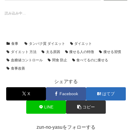
読み込み中…
食事
タンパク質 ダイエット
ダイエット
ダイエット 方法
太る原因
痩せる人の特徴
痩せる習慣
血糖値コントロール
間食 防止
食べてるのに痩せる
食事改善
シェアする
X
Facebook
はてブ
LINE
コピー
zun-no-yasuをフォローする