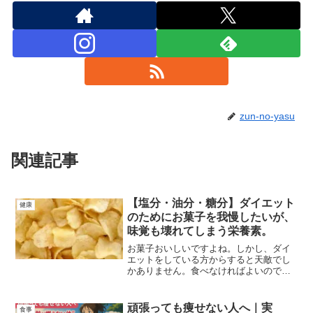
zun-no-yasu
関連記事
【塩分・油分・糖分】ダイエット
健康
のためにお菓子を我慢したいが、
味覚も壊れてしまう栄養素。
お菓子おいしいですよね。しかし、ダイ
エットをしている方からすると天敵でし
かありません。食べなければよいのです
が、お菓子に含まれる塩分・糖分・油分
は味覚を破壊し、更に中毒性がありま
す。そんなお菓子について解説していま
頑張っても痩せない人へ｜実
食事