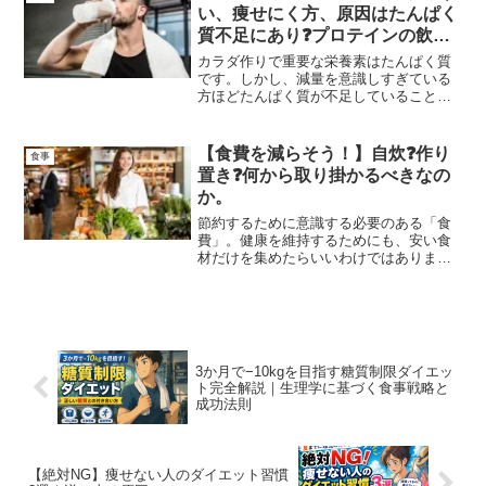
う。人生100年時代の食事方法ともいえる
い、痩せにく方、原因はたんぱく
でしょう。
質不足にあり❓プロテインの飲み
方と種類
カラダ作りで重要な栄養素はたんぱく質
です。しかし、減量を意識しすぎている
方ほどたんぱく質が不足していることが
良くあります。そんなときはプロテイン
を利用してみましょう。食事制限中はス
トレスも重なり疲れやすく感じることも
【食費を減らそう！】自炊❓作り
食事
あるでしょう。実はこの原因もたんぱく
置き❓何から取り掛かるべきなの
質不足の可能性があります。
か。
節約するために意識する必要のある「食
費」。健康を維持するためにも、安い食
材だけを集めたらいいわけではありませ
ん。効率のよい買い物、自炊などがあり
ます。果たして正しい節約、間違った節
約、を解説しています。
3か月で−10kgを目指す糖質制限ダイエッ
ト完全解説｜生理学に基づく食事戦略と
成功法則
【絶対NG】痩せない人のダイエット習慣