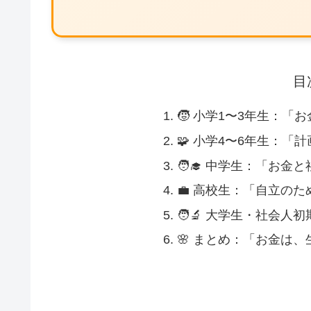
目
🧒 小学1〜3年生：「
🧩 小学4〜6年生：「
🧑‍🎓 中学生：「お
💼 高校生：「自立の
🧑‍🔬 大学生・社会
🌸 まとめ：「お金は