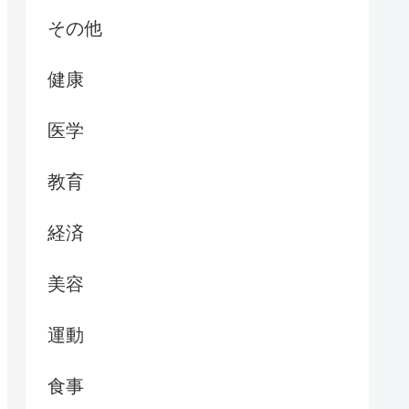
その他
健康
医学
教育
経済
美容
運動
食事