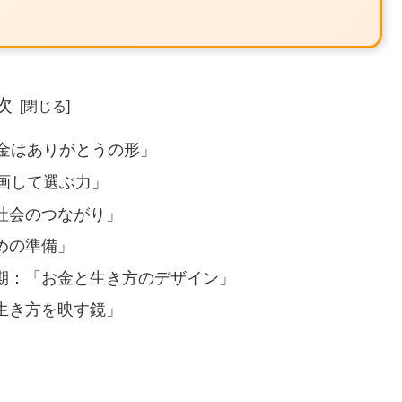
次
お金はありがとうの形」
計画して選ぶ力」
金と社会のつながり」
ための準備」
人初期：「お金と生き方のデザイン」
、生き方を映す鏡」