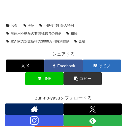
お金
実家
小規模宅地等の特例
居住用不動産の非課税贈与の特例
相続
空き家の譲渡所得の3000万円特別控除
金融
シェアする
X
Facebook
はてブ
LINE
コピー
zun-no-yasuをフォローする