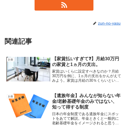
zun-no-yasu
関連記事
【家賃払いすぎて❓】月給30万円
お金
の家賃と1ヵ月の支出。
家賃はいくらに設定すべきなのか？月給
30万円を例に、1ヵ月の支出をかんがえて
みよう。家賃は月給の30％くらいといわ
れていますが、全体のバランスを考える
必要がありますし、支出のバランスは人
それぞれです。今一度、見直してみまし
【遺族年金】みんなが知らない年
お金
ょう。
金/老齢基礎年金のみではない、
知って得する制度
日本の年金制度である遺族年金にスポッ
トをあてて解説。年金ときくと一般的に
老齢基礎年金をイメージされると思うの
ですが、身内に不幸があった際に適応さ