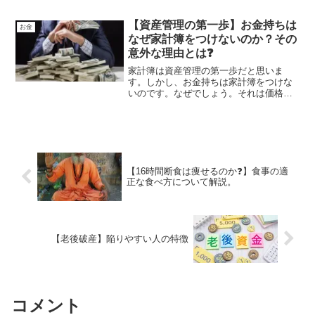
でiDeCo、新NISAを行っていませんか？
政府の思惑の中、制度を上手に利用して
【資産管理の第一歩】お金持ちは
お金
賢く資産を増やしていこう。
なぜ家計簿をつけないのか？その
意外な理由とは❓
家計簿は資産管理の第一歩だと思いま
す。しかし、お金持ちは家計簿をつけな
いのです。なぜでしょう。それは価格に
見合ったお金の使い方をしているからで
す。お金があるからといって散財するわ
けではありません。常にお金と向き合っ
ているから家計簿をつける必要がないの
です。
【16時間断食は痩せるのか❓】食事の適
正な食べ方について解説。
【老後破産】陥りやすい人の特徴
コメント