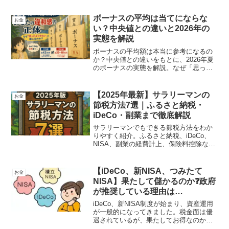
れる可能性がある、遺族年金。悲しみも
あるかもしれませんが、残った方にも生
ボーナスの平均は当てにならな
お金
活があります。収入の柱が少しでも補え
い？中央値との違いと2026年の
るよう、制度を活用してみましょう。
実態を解説
ボーナスの平均額は本当に参考になるの
か？中央値との違いをもとに、2026年夏
のボーナスの実態を解説。なぜ「思った
より少ない」と感じるのか、その理由と
データの正しい見方がわかる。
【2025年最新】サラリーマンの
お金
節税方法7選｜ふるさと納税・
iDeCo・副業まで徹底解説
サラリーマンでもできる節税方法をわか
りやすく紹介。ふるさと納税、iDeCo、
NISA、副業の経費計上、保険料控除な
ど、2025年最新の制度に対応した7つの方
法を詳しく解説します。
【iDeCo、新NISA、つみたて
お金
NISA】果たして儲かるのか❓政府
が推奨している理由は…
iDeCo、新NISA制度が始まり、資産運用
が一般的になってきました。税金面は優
遇されているが、果たしてお得なのか？
みんなリスクを知らずに、同町圧力だけ