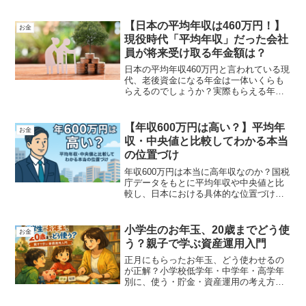
もそもiDeCoとはどのような制度なのか、
という切り口から改定のデメリットを記
載しています。
【日本の平均年収は460万円！】
お金
現役時代「平均年収」だった会社
員が将来受け取る年金額は？
日本の平均年収460万円と言われている現
代、老後資金になる年金は一体いくらも
らえるのでしょうか？実際もらえる年金
と増額させる具体例を解説しています。
【年収600万円は高い？】平均年
お金
収・中央値と比較してわかる本当
の位置づけ
年収600万円は本当に高年収なのか？国税
庁データをもとに平均年収や中央値と比
較し、日本における具体的な位置づけを
わかりやすく解説します。
小学生のお年玉、20歳までどう使
お金
う？親子で学ぶ資産運用入門
正月にもらったお年玉、どう使わせるの
が正解？小学校低学年・中学年・高学年
別に、使う・貯金・資産運用の考え方を
親子向けにやさしく解説します。