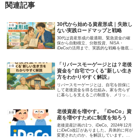
関連記事
30代から始める資産形成｜失敗し
お金
ない実践ロードマップと戦略
30代は資産形成の最適期。緊急資金の確
保から自動積立、分散投資、NISA・
iDeCoの活用まで、実践的な戦略を徹底解
説。ライフイベントや収入アップも踏ま
えた現実的な12か月ロードマップ付き。
「リバースモーゲージとは？老後
お金
資金を“自宅でつくる”新しい生き
方をわかりやすく解説」
リバースモーゲージとは、自宅を担保に
して老後資金を得る仕組み。家を売らず
に暮らしを支えるこの制度を、メリッ
ト・デメリット・注意点まで丁寧に解
説。安心して“住み慣れた家で生きる”ため
の新しい選択肢を紹介します。
老後資産を増やす。「iDeCo」資
お金
産を増やすために制度を知ろう
老後資産計画の1つ、iDeCo。2024年12月
にiDeCo改訂がありました。具体的に何が
変更されたのか、を解説しています。そ