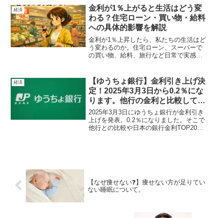
金利が1％上がると生活はどう変
経済
わる？住宅ローン・買い物・給料
への具体的影響を解説
金利が1％上昇したら、私たちの生活はど
う変わるのか。住宅ローン、スーパーで
の買い物、給料、旅行など日常で実感で
きる具体例をやさしく解説します。
【ゆうちょ銀行】金利引き上げ決
経済
定！2025年3月3日から0.2％にな
ります。他行の金利と比較してみ
よう。
2025年3月3日にゆうちょ銀行が金利引き
上げを発表。0.2％になりました。そこで
他行との比較や日本の銀行金利TOP20を
解説。果たして0.2％は妥当な金利なの
か。自分の使っている銀行の金利なども
比較できるように一覧にまとめました。
ご参照ください。
【なぜ痩せない❓】痩せない方が足りてい
ない睡眠について。