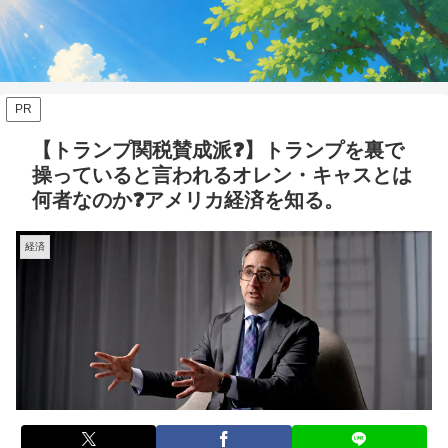
PR
【トランプ関税賛成派❓】トランプを裏で
操っていると言われるオレン・キャスとは
何者なのか❓アメリカ経済を知る。
経済