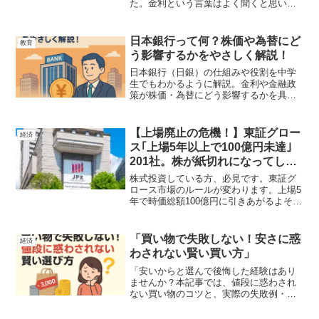
た。金利という言葉はよく聞くと思いま
すが、果たして金利上昇が日本の経済に
どのような影響を与えるのか、をわかり
やすく解説しています。株式、債券、為
日本銀行って何？株価や為替にど
教育
替の市場に分けてありますので、参考ま
う影響するかをやさしく解説！
でにお読みください。
日本銀行（日銀）の仕組みや役割を中学
生でもわかるように解説。金利や金融政
策が株価・為替にどう影響するかを具体
例で紹介し、経済ニュースの理解を深め
ます。
【上場廃止の危機！】東証グロー
経済
ス｢上場5年以上で100億円未達｣
201社。株が紙切れになってしま
うのか…
株式投資している方、必見です。東証グ
ロース市場のルールが変わります。上場5
年で時価総額100億円に引きあがるよそう
です。現在グロース市場に上場して条件
に届かない企業もでてくると思います。
そうしますと、株式が紙切れになってし
「買い物で失敗しない！安さに惑
経済
まうので、資産運用している方はポート
わされない賢い買い方」
フォリオを見直しに確認してみてくださ
い。
「安いからと選んで後悔した経験はあり
ませんか？本記事では、値段に惑わされ
ない買い物のコツと、実際の失敗例・成
功例を紹介。賢く買い物して無駄遣いを
防ぎましょう！」