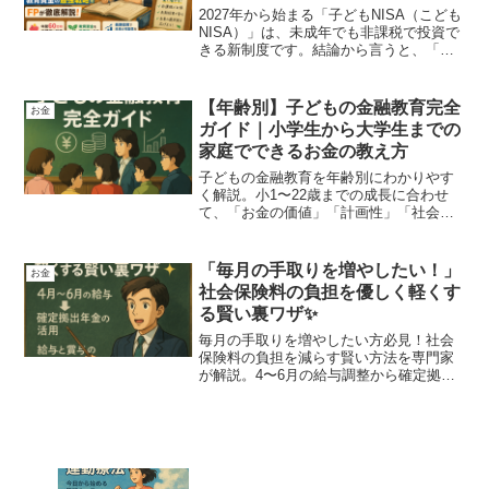
2027年から始まる「子どもNISA（こども
NISA）」は、未成年でも非課税で投資で
きる新制度です。結論から言うと、「教
育資金づくりを投資で行うための制度」
であり、従来のジュニアNISAの"弱点を
改善したアップデート版"です。以下、フ
【年齢別】子どもの金融教育完全
お金
ァイナ...
ガイド｜小学生から大学生までの
家庭でできるお金の教え方
子どもの金融教育を年齢別にわかりやす
く解説。小1〜22歳までの成長に合わせ
て、「お金の価値」「計画性」「社会理
解」「自立」まで家庭でできる実践的カ
リキュラムを紹介します。
「毎月の手取りを増やしたい！」
お金
社会保険料の負担を優しく軽くす
る賢い裏ワザ✨
毎月の手取りを増やしたい方必見！社会
保険料の負担を減らす賢い方法を専門家
が解説。4〜6月の給与調整から確定拠出
年金活用、退職日の裏ワザまで、将来の
安心も守る対策を優しく紹介します。