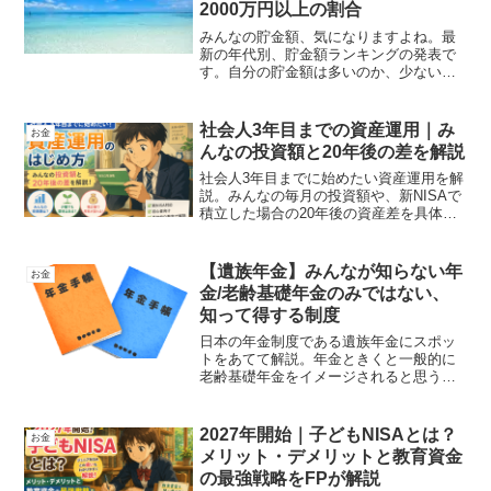
2000万円以上の割合
みんなの貯金額、気になりますよね。最
新の年代別、貯金額ランキングの発表で
す。自分の貯金額は多いのか、少ないの
か、参考になればよいかと思い解説して
おります。
社会人3年目までの資産運用｜み
お金
んなの投資額と20年後の差を解説
社会人3年目までに始めたい資産運用を解
説。みんなの毎月の投資額や、新NISAで
積立した場合の20年後の資産差を具体的
な数字で紹介。初心者でも無理なく始め
られる積立戦略がわかります。
【遺族年金】みんなが知らない年
お金
金/老齢基礎年金のみではない、
知って得する制度
日本の年金制度である遺族年金にスポッ
トをあてて解説。年金ときくと一般的に
老齢基礎年金をイメージされると思うの
ですが、身内に不幸があった際に適応さ
れる可能性がある、遺族年金。悲しみも
あるかもしれませんが、残った方にも生
2027年開始｜子どもNISAとは？
お金
活があります。収入の柱が少しでも補え
メリット・デメリットと教育資金
るよう、制度を活用してみましょう。
の最強戦略をFPが解説