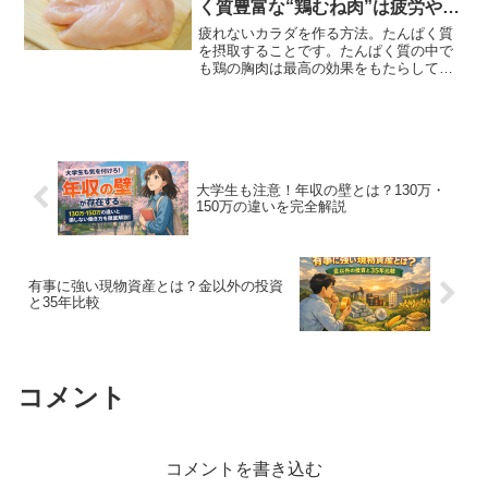
く質豊富な“鶏むね肉”は疲労や老
化を避ける“ミラクルフード」
疲れないカラダを作る方法。たんぱく質
を摂取することです。たんぱく質の中で
も鶏の胸肉は最高の効果をもたらしてく
れます。また、8つのケースで食事方法を
紹介しております。適切にたんぱく質摂
取して疲労や老化を避けていきましょ
う。人生100年時代の食事方法ともいえる
でしょう。
大学生も注意！年収の壁とは？130万・
150万の違いを完全解説
有事に強い現物資産とは？金以外の投資
と35年比較
コメント
コメントを書き込む