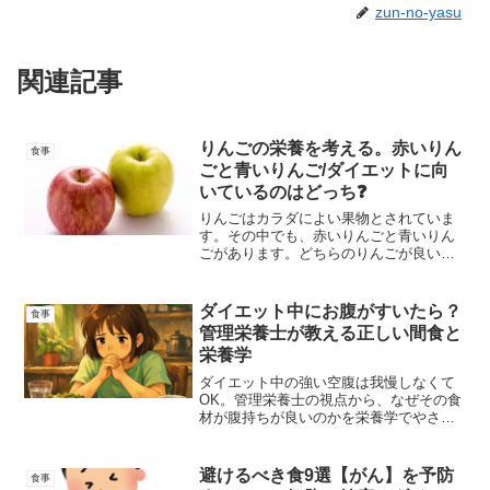
zun-no-yasu
関連記事
りんごの栄養を考える。赤いりん
食事
ごと青いりんご/ダイエットに向
いているのはどっち❓
りんごはカラダによい果物とされていま
す。その中でも、赤いりんごと青いりん
ごがあります。どちらのりんごが良いの
でしょうか？今回はりんごの基本的な栄
養素から、ダイエットにはどちらが向い
ているのはを解説しています。ぜひご参
ダイエット中にお腹がすいたら？
食事
考ください。
管理栄養士が教える正しい間食と
栄養学
ダイエット中の強い空腹は我慢しなくて
OK。管理栄養士の視点から、なぜその食
材が腹持ちが良いのかを栄養学でやさし
く解説。ゆで卵・サラダチキン・海藻・
ヨーグルトなど、失敗しない間食の選び
方がわかります。
避けるべき食9選【がん】を予防
食事