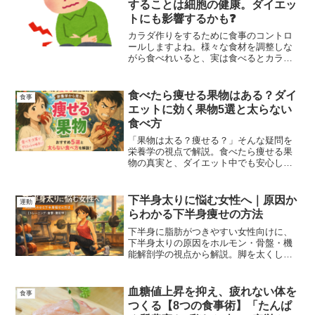
することは細胞の健康。ダイエッ
トにも影響するかも❓
カラダ作りをするために食事のコントロ
ールしますよね。様々な食材を調整しな
がら食べれいると、実は食べるとカラダ
を傷つけてしまう食材もあったのです。
普段私たちが何気なく食べているものが
該当しているかもしれません。健康のた
食べたら痩せる果物はある？ダイ
食事
めにカラダ作りしているのに、がんにな
エットに効く果物5選と太らない
る可能性のある食べ物を積極的に食べな
食べ方
いよう、知識の一環として頭の片すみに
入れておいてください。
「果物は太る？痩せる？」そんな疑問を
栄養学の視点で解説。食べたら痩せる果
物の真実と、ダイエット中でも安心して
食べられる果物5選、太らない食べ方をわ
かりやすく紹介します。知らないと逆効
果になるNG習慣も解説。
下半身太りに悩む女性へ｜原因か
運動
らわかる下半身痩せの方法
下半身に脂肪がつきやすい女性向けに、
下半身太りの原因をホルモン・骨盤・機
能解剖学の視点から解説。脚を太くしな
いトレーニング方法、食事の考え方まで
やさしく詳しく紹介します。
血糖値上昇を抑え、疲れない体を
食事
つくる【8つの食事術】「たんぱ