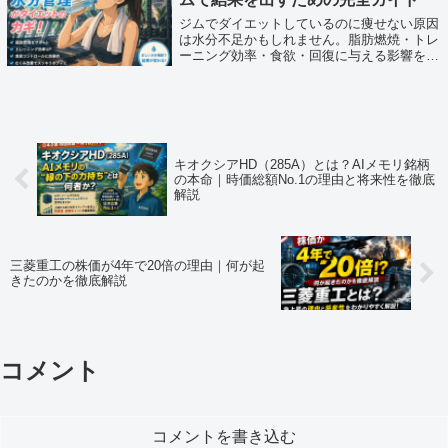
ジムでダイエットしているのに痩せない原因
は水分不足かもしれません。脂肪燃焼・トレ
ーニング効率・食欲・回復に与える影響を解
説し、正しい水分戦略を紹介します。
キオクシアHD（285A）とは？AIメモリ銘柄
の本命｜時価総額No.1の理由と将来性を徹底
解説
三菱重工の株価が4年で20倍の理由｜何が起
きたのかを徹底解説
コメント
コメントを書き込む