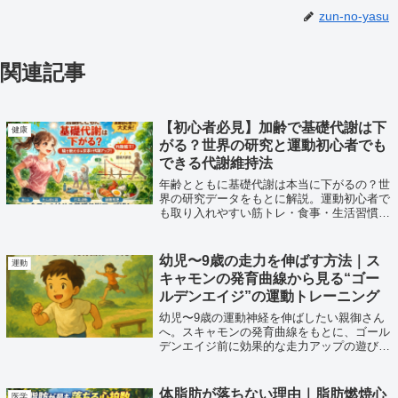
zun-no-yasu
関連記事
【初心者必見】加齢で基礎代謝は下
健康
がる？世界の研究と運動初心者でも
できる代謝維持法
年齢とともに基礎代謝は本当に下がるの？世
界の研究データをもとに解説。運動初心者で
も取り入れやすい筋トレ・食事・生活習慣の
工夫で、代謝低下を防ぐ方法を紹介します。
幼児〜9歳の走力を伸ばす方法｜ス
運動
キャモンの発育曲線から見る“ゴー
ルデンエイジ”の運動トレーニング
幼児〜9歳の運動神経を伸ばしたい親御さん
へ。スキャモンの発育曲線をもとに、ゴール
デンエイジ前に効果的な走力アップの遊び・
トレーニングをやさしく解説します。多様な
動き、スタート反応、バランス遊び、ミニダ
ッシュなど、今日からできる運動を紹介。
体脂肪が落ちない理由｜脂肪燃焼心
医学