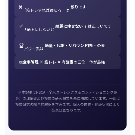
❌
誤り
です
「筋トレすれば痩せる」は
✅
綺麗に痩せない
」は正しいです
「筋トレしないと
🏆
筋量・代謝・リバウンド防止
の要
パワー系は
⚖️
食事管理 × 筋トレ × 有酸素
の三位一体が最強
※本記事はNSCA（全米ストレングス＆コンディショニング協
会）の理論および複数の研究論文を基に構成しています。一部は
複数研究の総合的解釈を含みます。個人の体質・健康状態により
効果は異なります。