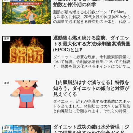
拍数と停滞期の科学
脂肪が最も燃える心拍数ゾーン「FatMax」
を科学的に解説。20代女性の体脂肪30％から
の減量で必ず起きる停滞期の正体と、代謝適
応・ホルモン変化・リフィード戦略まで運動
生理学の視点からわかりやすく紹介します。
運動後も燃え続ける脂肪。ダイエッ
運動
トを最大化する方法/余剰酸素消費量
(EPOC)とは❓
ダイエットに必要な現象。余剰酸素消費量に
ついて解説。余剰酸素消費量についての解説
と、効果を最大化させるポイントについて解
説しています。正月太り解消に一読くださ
い。
【内臓脂肪はすぐ減らせる】特徴を
運動
知ろう。ダイエットの傾向と対策が
見えてくる
ダイエット、誰もが意識する体脂肪にスポッ
トを当てました。体脂肪には大きく皮下脂肪
と内臓脂肪に分類されます。それらの特徴を
比較して解説しております。また、後半に効
率の良い落とし方を紹介しております。ぜひ
参考にしてみてください。
ダイエット成功の鍵は水分管理｜ジ
運動
ムで結果を出すための完全ガイド