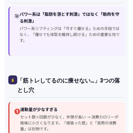
パワー系は「脂肪を落とす刺激」ではなく「筋肉を守
🎯
る刺激」
パワー系リフティングは「今すぐ痩せる」ための手段では
なく、「痩せても体型を維持し続ける」ための重要な柱で
す。
「筋トレしてるのに痩せない…」3つの落
6
とし穴
運動量が少なすぎる
❶
セット数×回数が少なく、休憩が長い → 消費カロリーが
極端に小さくなります。「頑張った感」と「実際の消費
量」は別物です。