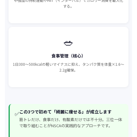
中強度の持続運動やHIIT（インターバル）でカロリー消費を最大化
する。
🥗
食事管理（核心）
1日300〜500kcalの軽いマイナスに抑え、タンパク質を体重×1.6〜
2.2g確保。
この3つで初めて「綺麗に痩せる」が成立します
✅
筋トレだけ、食事だけ、有酸素だけでは不十分。三位一体
で取り組むことがNSCAの実践的なアプローチです。