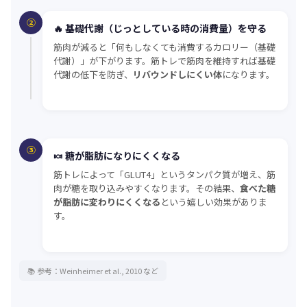
②
🔥 基礎代謝（じっとしている時の消費量）を守る
筋肉が減ると「何もしなくても消費するカロリー（基礎
代謝）」が下がります。筋トレで筋肉を維持すれば基礎
代謝の低下を防ぎ、
リバウンドしにくい体
になります。
③
🍬 糖が脂肪になりにくくなる
筋トレによって「GLUT4」というタンパク質が増え、筋
肉が糖を取り込みやすくなります。その結果、
食べた糖
が脂肪に変わりにくくなる
という嬉しい効果がありま
す。
📚 参考：Weinheimer et al., 2010 など