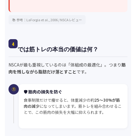
📚 参考：LaForgia et al., 2006 / NSCAレビュー
4
では筋トレの本当の価値は何？
NSCAが最も重視しているのは「体組成の最適化」。つまり
筋
肉を残しながら脂肪だけ落とすこと
です。
①
🛡️ 筋肉の損失を防ぐ
食事制限だけで痩せると、体重減少の約
25〜30%が筋
肉の減少
になってしまいます。筋トレを組み合わせるこ
とで、この筋肉の損失を大幅に抑えられます。