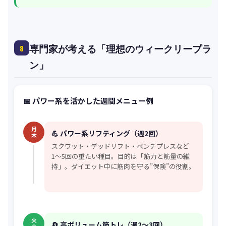
専門家が考える「理想のウィークリープラ
8
ン」
📅 パワー系を活かした週間メニュー例
月
💪 パワー系リフティング（週2回）
木
スクワット・デッドリフト・ベンチプレスなど
1〜5回の重たい種目。目的は「筋力と筋量の維
持」。ダイエット中に筋肉を守る”保険”の役割。
火
🔄 高ボリューム筋トレ（週2〜3回）