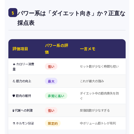
パワー系は「ダイエット向き」か？正直な
5
採点表
パワー系の評
評価項目
一言メモ
価
🔥 カロリー消費
低い
セット数が少なく時間も短い
量
💪 筋力の向上
最大
これが最大の強み
ダイエット中の筋肉喪失を防
🛡️ 筋肉の維持
非常に高い
ぐ
🧪 代謝への刺激
低い
反復回数が少なすぎる
⚗️ ホルモン分泌
限定的
中ボリューム筋トレが有利