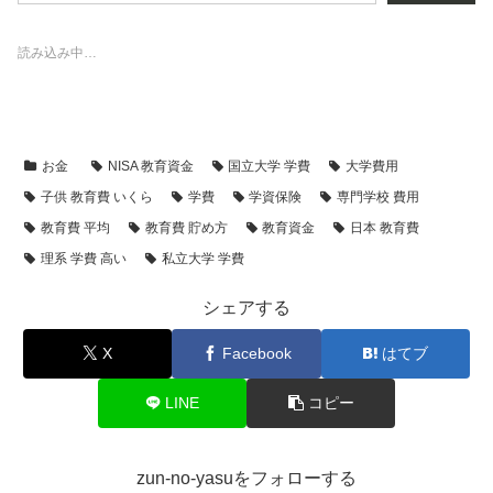
読み込み中…
お金
NISA 教育資金
国立大学 学費
大学費用
子供 教育費 いくら
学費
学資保険
専門学校 費用
教育費 平均
教育費 貯め方
教育資金
日本 教育費
理系 学費 高い
私立大学 学費
シェアする
X
Facebook
はてブ
LINE
コピー
zun-no-yasuをフォローする