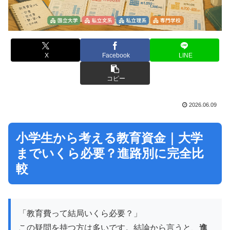
X
Facebook
LINE
コピー
2026.06.09
小学生から考える教育資金｜大学
までいくら必要？進路別に完全比
較
「教育費って結局いくら必要？」
この疑問を持つ方は多いです。結論から言うと、
進