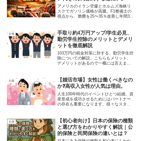
アメリカのイラン空爆とホルムズ海峡リ
スクでガソリン価格が高騰。F1整備士の
視点から、燃費を25〜35％改善し年間3万
円節約できる実践的な運転テクニックを
具体的な数字で解説します。
手取り約4万円アップ/学生必見、
お金
勤労学生控除のメリットとデメリ
ットを徹底解説
103万円の税金対策に対する、勤労学生控
除についての解説。こちらもメリット、
デメリットがあるので一概には言えませ
んが、資産運用計画の戦略として把握し
ておいたほうが良いと思い記事にしまし
た。また、所得税と住民税の簡単な計算
【婚活市場】女性は働くべきなの
お金
方法を解説。
か❓高収入女性が人気は理由。
人生100年時代のイベントひとつ結婚。資
産形成を成功させるためにはパートナー
の存在も重要になります。様々なスタイ
ルがありますが、婚活市場では男性のみ
ならず女性も高収入をもとめられていま
す。そんな婚活市場について解説してい
【初心者向け】日本の保険の種類
お金
ます。
と選び方をわかりやすく解説｜公
的保険と民間保険の違いとは？
日本にある保険の種類を初心者にもわか