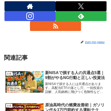
zun-no-yasu
関連記事
新NISAで損する人の共通点5選｜
お金
9割がやるNG行動と正しい投資法
新NISAで損する人には共通点がありま
す。高配当ETFの落とし穴、一括投資の
誤解、人気銘柄に飛びつく危険性など初
心者がやりがちなNG行動を徹底解説。知
らないと資産が減る可能性も。今すぐチ
ェックして正しい運用を身につけましょ
原油高時代の燃費改善術｜ガソリ
お金
う。
ン代を3万円節約する運転テク