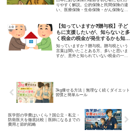
りやすく解説。公的保険と民間保険の違
い、医療保険・生命保険・がん保険など
の特徴や加入の目安も紹介。保険選びに
迷った方必見の記事です。
【知っていますか❓贈与税】子ど
お金
もに支援したいが、知らないと多
く税金の税金が発生するかも知れ
ません。
知っていますか？贈与税。贈与税という
言葉は聞いたことある方、多いと思いま
すが、意外と知られていない税金の一
つ。この税金が発生する可能性があるの
が、子供の支援にお金を渡すときです。
その時になってからでは遅いので、早め
の計画が大切になります。せっかく子供
のために準備したもの減ってしまう可能
性があります。
3kg痩せる方法｜無理なく続くダイエット
習慣と簡単ルール
医学部の学費はいくら？国公立・私立・
防衛医大を徹底比較｜医師になるまでの
費用と節約戦略