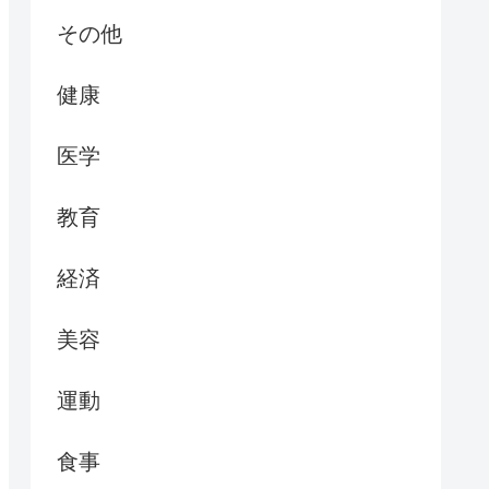
その他
健康
医学
教育
経済
美容
運動
食事