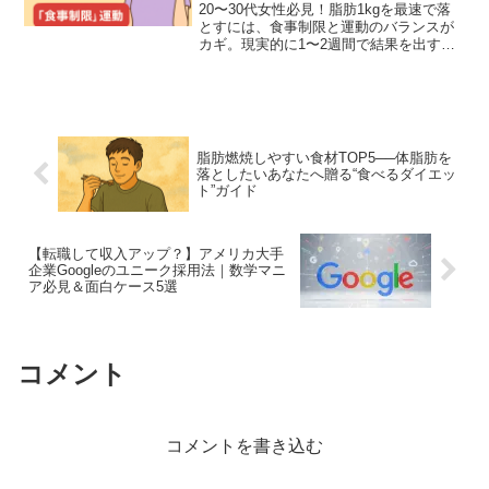
20〜30代女性必見！脂肪1kgを最速で落
とすには、食事制限と運動のバランスが
カギ。現実的に1〜2週間で結果を出す方
法を徹底解説します。
脂肪燃焼しやすい食材TOP5──体脂肪を
落としたいあなたへ贈る“食べるダイエッ
ト”ガイド
【転職して収入アップ？】アメリカ大手
企業Googleのユニーク採用法｜数学マニ
ア必見＆面白ケース5選
コメント
コメントを書き込む