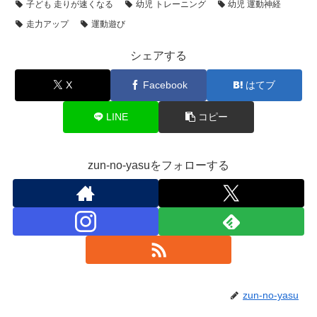
子ども 走りが速くなる
幼児 トレーニング
幼児 運動神経
走力アップ
運動遊び
シェアする
X
Facebook
はてブ
LINE
コピー
zun-no-yasuをフォローする
zun-no-yasu