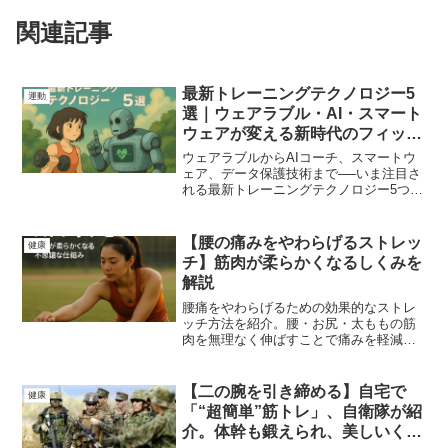
関連記事
最新トレーニングテクノロジー5
運動
選｜ウェアラブル・AI・スマート
ウェアが変える新時代のフィット
ネス戦略
ウェアラブルからAIコーチ、スマートウ
ェア、データ保護技術まで──いま注目さ
れる最新トレーニングテクノロジー5つを
ビジネスカジュアルな視点で分かりやす
く解説。トレーニングの質を高め、健康
管理を賢くアップデートしたい方へ向け
【腰の痛みをやわらげるストレッ
健康
た総合ガイドです。
チ】筋肉が柔らかくなるしくみを
解説
腰痛をやわらげるための効果的なストレ
ッチ方法を紹介。腰・お尻・太ももの筋
肉を無理なく伸ばすことで痛みを軽減
し、柔らかくなる仕組み（神経・筋膜・
脳の変化）をやさしく解説します。
【二の腕を引き締める】自宅で
健康
「“超簡単”筋トレ」、自衛隊が紹
介。体幹も鍛えられ、美しいくび