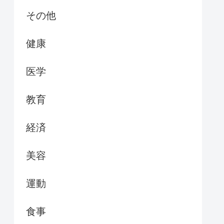
その他
健康
医学
教育
経済
美容
運動
食事