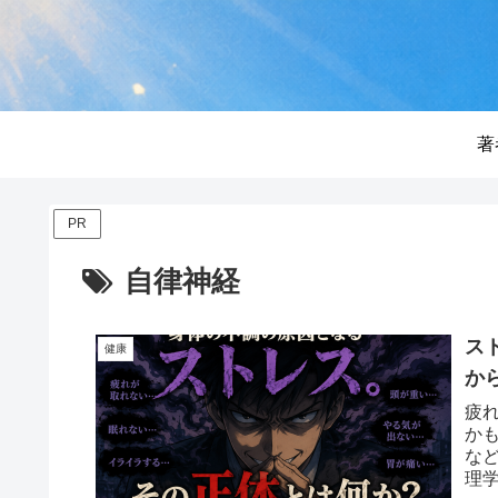
著
PR
自律神経
ス
健康
か
疲
か
な
理