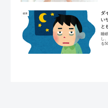
ダ
健康
い
と
睡
し
る