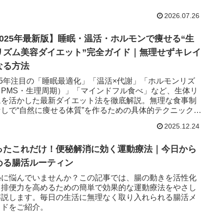
2026.07.26
2025年最新版】睡眠・温活・ホルモンで痩せる“生
リズム美容ダイエット”完全ガイド｜無理せずキレイ
なる方法
25年注目の「睡眠最適化」「温活×代謝」「ホルモンリズ
（PMS・生理周期）」「マインドフル食べ」など、生体リ
ムを活かした最新ダイエット法を徹底解説。無理な食事制
なしで“自然に痩せる体質”を作るための具体的テクニックを
とめました。
2025.12.24
ったこれだけ！便秘解消に効く運動療法｜今日から
める腸活ルーティン
秘に悩んでいませんか？この記事では、腸の動きを活性化
、排便力を高めるための簡単で効果的な運動療法をやさし
解説します。毎日の生活に無理なく取り入れられる腸活メ
ッドをご紹介。