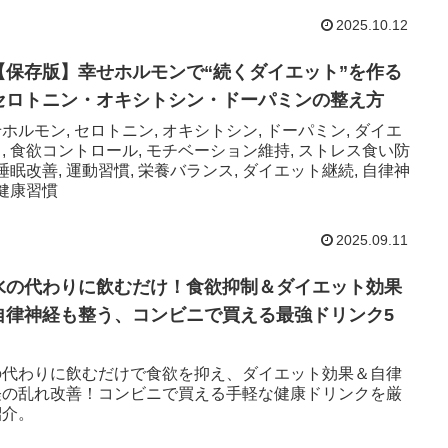
2025.10.12
【保存版】幸せホルモンで“続くダイエット”を作る
セロトニン・オキシトシン・ドーパミンの整え方
ホルモン, セロトニン, オキシトシン, ドーパミン, ダイエ
, 食欲コントロール, モチベーション維持, ストレス食い防
 睡眠改善, 運動習慣, 栄養バランス, ダイエット継続, 自律神
 健康習慣
2025.09.11
水の代わりに飲むだけ！食欲抑制＆ダイエット効果
自律神経も整う、コンビニで買える最強ドリンク5
」
の代わりに飲むだけで食欲を抑え、ダイエット効果＆自律
経の乱れ改善！コンビニで買える手軽な健康ドリンクを厳
紹介。