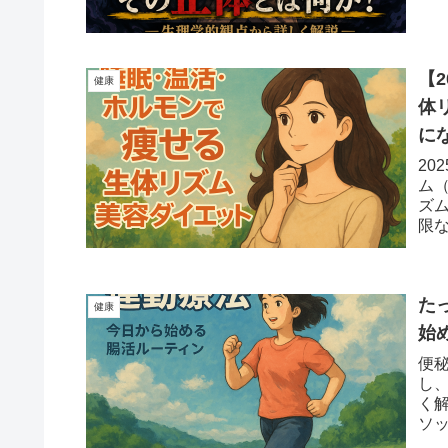
【
健康
体
に
20
ム
ズ
限
ま
た
健康
始
便
し
く
ソ