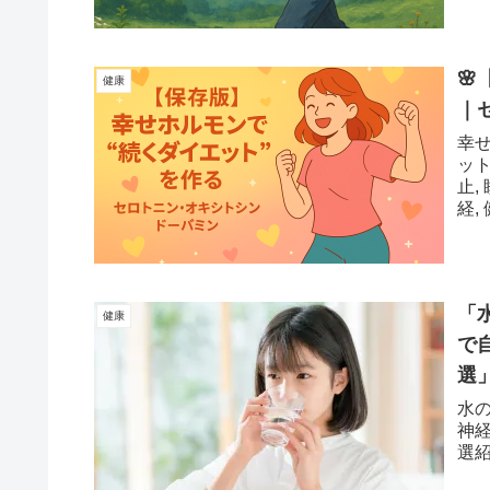

健康
｜
幸せ
ット
止,
経,
「
健康
で
選
水
神
選