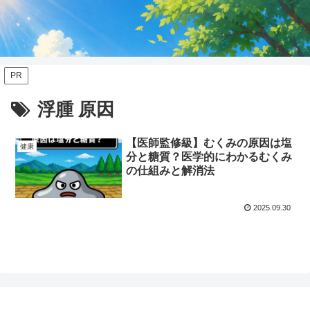
PR
浮腫 原因
【医師監修級】むくみの原因は塩
健康
分と糖質？医学的にわかるむくみ
の仕組みと解消法
2025.09.30