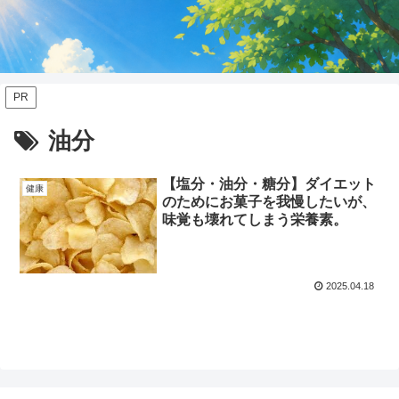
PR
油分
【塩分・油分・糖分】ダイエット
健康
のためにお菓子を我慢したいが、
味覚も壊れてしまう栄養素。
2025.04.18