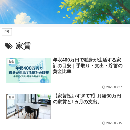
PR
家賃
年収400万円で独身が生活する家
お金
計の目安｜手取り・支出・貯蓄の
黄金比率
2025.08.27
【家賃払いすぎて❓】月給30万円
お金
の家賃と1ヵ月の支出。
2025.05.15