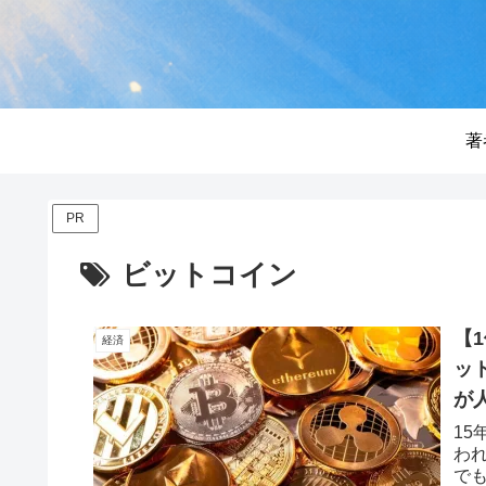
著
PR
ビットコイン
【
経済
ッ
が
1
わ
で