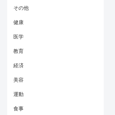
その他
健康
医学
教育
経済
美容
運動
食事