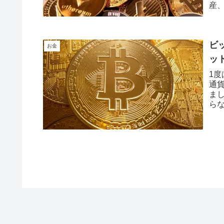
産
ビ
お金
ッ
1
通貨
ま
ら