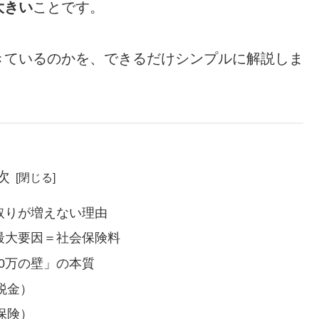
大きい
ことです。
きているのかを、できるだけシンプルに解説しま
次
取りが増えない理由
最大要因＝社会保険料
130万の壁」の本質
税金）
保険）