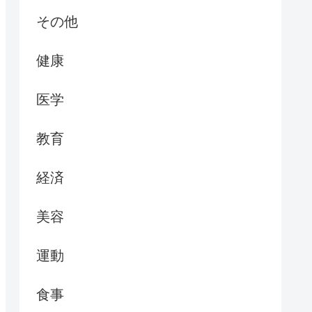
その他
健康
医学
教育
経済
美容
運動
食事