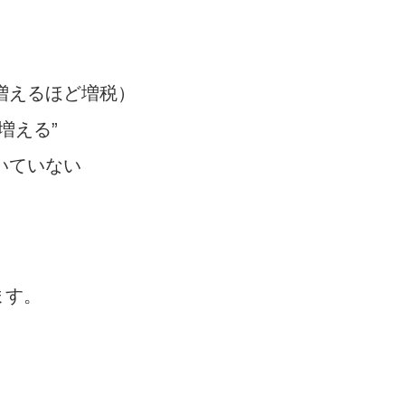
増えるほど増税）
増える”
いていない
ます。