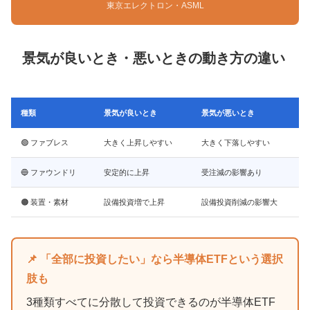
東京エレクトロン・ASML
景気が良いとき・悪いときの動き方の違い
種類
景気が良いとき
景気が悪いとき
🟢 ファブレス
大きく上昇しやすい
大きく下落しやすい
🔵 ファウンドリ
安定的に上昇
受注減の影響あり
🟠 装置・素材
設備投資増で上昇
設備投資削減の影響大
📌 「全部に投資したい」なら半導体ETFという選択
肢も
3種類すべてに分散して投資できるのが半導体ETF