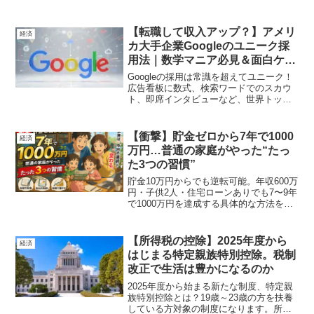
【転職して収入アップ？】アメリ
経済
カ大手企業Googleのユニーク採
用法｜数学マニア必見＆面白ケー
ス5選
Googleの採用は常識を超えてユニーク！
広告看板に数式、検索ワードでのスカウ
ト、即席インタビューなど、世界トップ
企業ならではの驚きの採用手法を5つの実
例とともに詳しく解説します。
【衝撃】貯金ゼロから7年で1000
経済
万円…普通の家庭がやった“たっ
た3つの習慣”
貯金10万円からでも逆転可能。年収600万
円・子供2人・住宅ローンありでも7〜9年
で1000万円を達成する具体的な方法を徹
底解説。固定費削減・投資・家計改善の
リアルな数字とシミュレーション付き
で、誰でも再現できる最短ルートがわか
【所得税の控除】2025年度から
経済
る完全ガイド。
はじまる特定親族特別控除。税制
改正で生活は豊かになるのか
2025年度から始まる新たな制度、特定親
族特別控除とは？19歳～23歳の方を扶養
している方対象の制度になります。所得