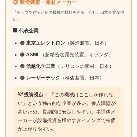
③ 製造装置・素材メーカー
「チップを作るための機械や材料を売る」会社。日本企業が強
い！
🏢 代表企業
🟠
東京エレクトロン
（製造装置、日本）
🟠
ASML
（超精密な露光装置、オランダ）
🟠
信越化学工業
（シリコンの素材、日本）
🟠
レーザーテック
（検査装置、日本）
💡 投資視点：
「この機械はここしか作れな
い」という独占的な企業が多い。参入障壁が
高いため、長期的に安定しやすい。半導体メ
ーカーが設備投資を増やすタイミングで株価
が上がりやすい。