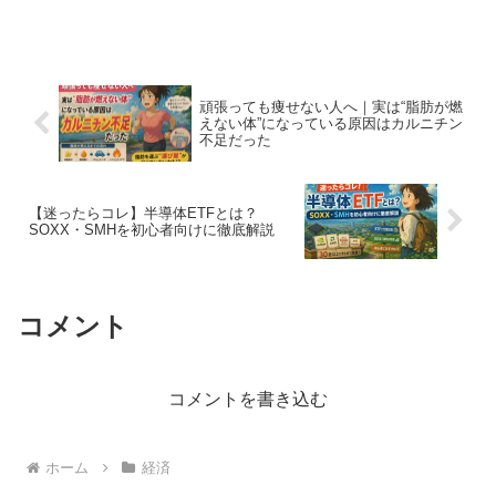
解説。果たして0.2％は妥当な金利なの
か。自分の使っている銀行の金利なども
比較できるように一覧にまとめました。
ご参照ください。
頑張っても痩せない人へ｜実は“脂肪が燃
えない体”になっている原因はカルニチン
不足だった
【迷ったらコレ】半導体ETFとは？
SOXX・SMHを初心者向けに徹底解説
コメント
コメントを書き込む
ホーム
経済