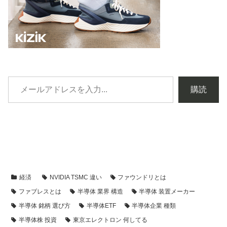
購読
経済
NVIDIA TSMC 違い
ファウンドリとは
ファブレスとは
半導体 業界 構造
半導体 装置メーカー
半導体 銘柄 選び方
半導体ETF
半導体企業 種類
半導体株 投資
東京エレクトロン 何してる