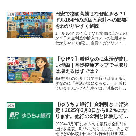
税の控除になりますが、果たしてお得な
制度なのか？特定親族特別控除について
詳しく解説しています。
円安で物価高騰はなぜ起きる？1
経済
ドル164円の原因と家計への影響
をわかりやすく解説
1ドル164円の円安でなぜ物価は上がるの
か？日米金利差や輸入コストの仕組みを
わかりやすく解説。食費・ガソリン・生
活費への影響と、一般庶民が受けるリア
ルなダメージまで具体的に紹介します。
【なぜ？】減税なのに生活が苦し
お金
い理由｜基礎控除アップで手取り
は増えるはずでは？
基礎控除の引き上げで手取りは増えるは
ずなのに「生活が楽にならない」と感じ
ていませんか？本記事では、減税の仕組
みと実感できない本当の理由をわかりや
すく解説。インフレ・社会保険料・家計
への影響まで具体的に理解できます。
【ゆうちょ銀行】金利引き上げ決
経済
定！2025年3月3日から0.2％にな
ります。他行の金利と比較してみ
よう。
2025年3月3日にゆうちょ銀行が金利引き
上げを発表。0.2％になりました。そこで
他行との比較や日本の銀行金利TOP20を