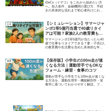
iDeCo（イデコ）をこれから始めたい方
へ。加入条件、金融機関の選び方、手続
きの具体的な流れまで初心者向けにわか
りやすく解説。楽天証券・SBI証券・メガ
バンクの比較表付きで、あなたに最適な
選択をサポートします。
【シミュレーション】サマージャ
お金
ンボ1等5億円当選で40歳リタイ
アは可能？家族2人の教育費も徹
底試算
サマージャンボ1等5億円が当たったら40
歳で仕事をリタイアできる？妻・子供2人
の教育費や生活費を含めた具体的な年間
収支シミュレーションを紹介。安全運用
のポイントや注意点も解説。
【保存版】小学生の100m走が速
健康
くなる方法｜運動苦手でもOKな
フォーム・練習・食事のコツ
運動が苦手な小学生でも100m走が速くな
る方法を、運動生理学・機能解剖学・栄
養学に基づいてわかりやすく解説。フォ
ーム改善、家庭でできるトレーニング、
栄養サポートまで完全網羅。親子で一緒
に実践できます。