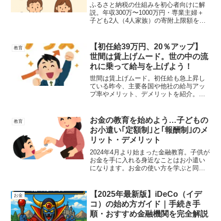
イド
ふるさと納税の仕組みを初心者向けに解
説。年収300万〜1000万円・専業主婦＋
子ども2人（4人家族）の寄附上限額をシ
ミュレーションし、返礼品選びや手続き
方法もわかりやすく紹介します。
【初任給39万円、20％アップ】
教育
世間は賃上げムード。世の中の流
れに乗って給与を上げよう！
世間は賃上げムード。初任給も急上昇し
ている昨今、主要各国や他社の給与アッ
プ率やメリット、デメリットを紹介。必
ずしも給与アップが正解とは限らない。
人生100年時代を豊かに過ごすために知っ
ておくべき世間の相場を開設していま
お金の教育を始めよう…子どもの
教育
す。
お小遣い｢定額制｣と｢報酬制｣のメ
リット・デメリット
2024年4月より始まった金融教育。子供が
お金を手に入れる身近なことはお小遣い
になります。お金の使い方を学ぶと同時
に、使い方も学ばなくてはなりません。
そして渡す親も考えなくてはいけませ
ん。毎月、定額であげるのがよいのか、
【2025年最新版】iDeCo（イデ
お金
もしくはテストで良い点を取ったときに
コ）の始め方ガイド｜手続き手
報酬として渡すのか。金融教育に伴い、
順・おすすめ金融機関を完全解説
親の金融リテラシーを求められます。