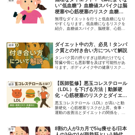
健康
い“低血糖”》血糖値スパイクは脳
梗塞や心筋梗塞のリスク 血糖値
の変動を抑えるには「カーボラス
無理なダイエットを行うと低血糖になり
ト」がおすすめ
やすくなります。低血糖になるリスクを
紹介。血糖値スパイク、脳梗塞、心筋梗
塞、、、命にかかわるデメリットがあり
ます。肥満も良くないが、無理して減量
する危険性を理解した上で食事制限を行
ダイエット中の方、必見！タンパ
健康
うことを解説。
ク質との付き合い方について解説
タンパク質の摂りすぎは筋肉だけでなく
腎臓や骨にも悪影響を及ぼす可能性があ
ります。ボディメイク中の健康リスクと
適量を解説。
【医師監修】悪玉コレステロール
健康
（LDL）を下げる方法｜動脈硬
化・心筋梗塞のリスクとダイエッ
ト効果を解説
悪玉コレステロール（LDL）が高いと動
脈硬化・心筋梗塞リスクが上昇。食事・
運動の改善法とダイエットの関係を、医
師監修の視点でわかりやすく解説しま
す。
8割の人が3カ月で5㎏痩せる/日本
医学
人の3分の1が脂肪肝という時代、