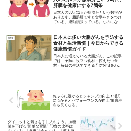
肝臓を健康にする7箇条
日本人の3人に1人が脂肪肝という数字が
あります。脂肪肝ですと食事をきをつけ
ている、運動頑張っている。なのになぜ
痩せないのか、ということを解決してく
れるかもしれません。事実、肝臓のケア
をしたことにより痩せたというデータが
日本人に多い大腸がんを予防する
健康
ございます。健康・ダイエットのために
食材と生活習慣｜今日からできる
肝臓のケアをしてみましょう。
健康習慣ガイド
日本人に増えている大腸がん。この記事
では、予防に役立つ食材・控えたい食
材・毎日の生活でできる予防習慣をわか
りやすく紹介します。腸を守り、健康な
長寿を目指すための実践的なヒントをま
とめました。
おふろに浸かるとジャンプ力向上！湯舟
につかるとパフォーマンスが向上/健康寿
命も長くなる。
ダイエットと若さを手に入れよう。血糖
値を下げる“簡単な習慣”「3食の比率は
3：2：1」「食事はゆっくり」「飲み物は