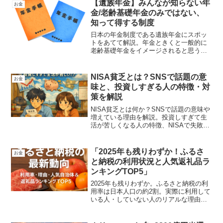
にして解説していきたいと思います。
【遺族年金】みんなが知らない年
お金
金/老齢基礎年金のみではない、
知って得する制度
日本の年金制度である遺族年金にスポッ
トをあてて解説。年金ときくと一般的に
老齢基礎年金をイメージされると思うの
ですが、身内に不幸があった際に適応さ
れる可能性がある、遺族年金。悲しみも
あるかもしれませんが、残った方にも生
NISA貧乏とは？SNSで話題の意
お金
活があります。収入の柱が少しでも補え
味と、投資しすぎる人の特徴・対
るよう、制度を活用してみましょう。
策を解説
NISA貧乏とは何か？SNSで話題の意味や
増えている理由を解説。投資しすぎて生
活が苦しくなる人の特徴、NISAで失敗す
る典型パターン、実はNISAをやらない方
がいい人まで初心者向けにわかりやすく
紹介します。
「2025年も残りわずか！ふるさ
お金
と納税の利用状況と人気返礼品ラ
ンキングTOP5」
2025年も残りわずか。ふるさと納税の利
用率は日本人口の約2割。実際に利用して
いる人・していない人のリアルな理由、
寄付が集まる人気自治体TOP5、選ばれて
いる返礼品ランキングも紹介。年末の寄