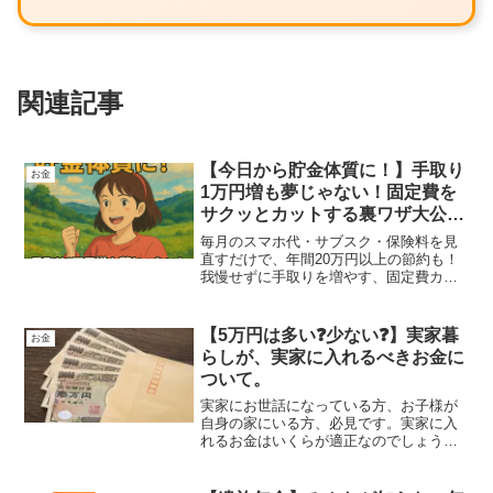
関連記事
【今日から貯金体質に！】手取り
お金
1万円増も夢じゃない！固定費を
サクッとカットする裏ワザ大公
開！
毎月のスマホ代・サブスク・保険料を見
直すだけで、年間20万円以上の節約も！
我慢せずに手取りを増やす、固定費カッ
トの実践術を紹介します。
【5万円は多い❓少ない❓】実家暮
お金
らしが、実家に入れるべきお金に
ついて。
実家にお世話になっている方、お子様が
自身の家にいる方、必見です。実家に入
れるお金はいくらが適正なのでしょう
か？家庭環境によって一概には言えませ
んが、世間の感覚をアンケートから参考