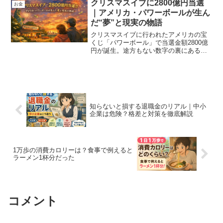
付先選びに役立つ最新情報を温かい筆致
クリスマスイブに2800億円当選
お金
でまとめました。
｜アメリカ・パワーボールが生ん
だ“夢”と現実の物語
クリスマスイブに行われたアメリカの宝
くじ「パワーボール」で当選金額2800億
円が誕生。途方もない数字の裏にある
夢、人間の感情、そしてお金がもたらす
現実を、温かみのある視点で綴ります。
知らないと損する退職金のリアル｜中小
企業は危険？格差と対策を徹底解説
1万歩の消費カロリーは？食事で例えると
ラーメン1杯分だった
コメント