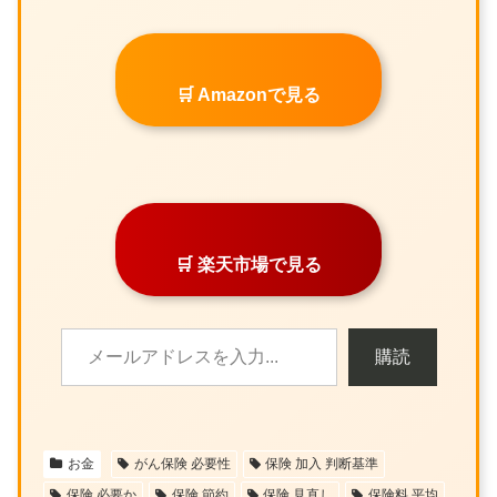
🛒 Amazonで見る
🛒 楽天市場で見る
購読
お金
がん保険 必要性
保険 加入 判断基準
保険 必要か
保険 節約
保険 見直し
保険料 平均