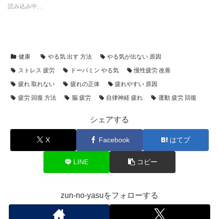
読み込み中…
健康
やる気 出す 方法
やる気が出ない 原因
ストレス 疲労
ドーパミン やる気
慢性疲労 改善
疲れ 取れない
疲れの正体
疲れやすい 原因
疲労 回復 方法
脳 疲労
自律神経 疲れ
運動 疲労 回復
シェアする
X
Facebook
はてブ
LINE
コピー
zun-no-yasuをフォローする