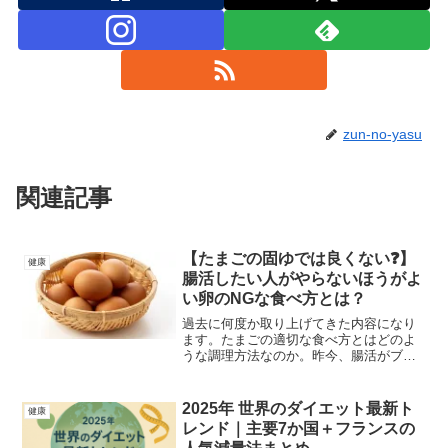
zun-no-yasu
関連記事
【たまごの固ゆでは良くない❓】
健康
腸活したい人がやらないほうがよ
い卵のNGな食べ方とは？
過去に何度か取り上げてきた内容になり
ます。たまごの適切な食べ方とはどのよ
うな調理方法なのか。昨今、腸活がブー
ムになっています。健康に気を付けてい
る方はたまを召し上がる機会が多いかと
思います。そんな食べ方によっては効果
2025年 世界のダイエット最新ト
健康
が変化してしまうたまごについて解説し
レンド｜主要7か国＋フランスの
ています。