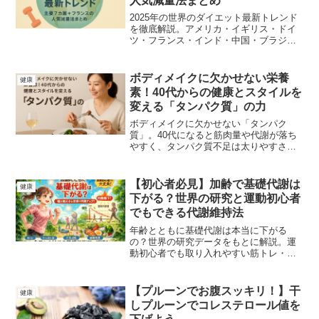
人気減量法まとめ
2025年の世界のダイエット最新トレンド
を徹底解説。アメリカ・イギリス・ドイ
ツ・フランス・インド・中国・ブラジ
ル・オーストラリアの主要国で流行して
いる人気の減量法を紹介。断食、ケト、
地中海式、ヴィーガンなど各国の文化背
ボディメイクに欠かせない栄養
健康
景と食生活から読み解きます。
素！40代からの健康とスタイルを
変える「タンパク質」の力
ボディメイクに欠かせない「タンパク
質」。40代になると筋肉量や代謝が落ち
やすく、タンパク質不足は太りやすさや
疲れやすさの原因に。この記事では、不
足による健康リスクから、男女別の適正
量・摂取のコツまでをやさしく解説しま
【初心者必見】加齢で基礎代謝は
健康
す。
下がる？世界の研究と運動初心者
でもできる代謝維持法
年齢とともに基礎代謝は本当に下がる
の？世界の研究データをもとに解説。運
動初心者でも取り入れやすい筋トレ・食
事・生活習慣の工夫で、代謝低下を防ぐ
方法を紹介します。
【プルーンでお腹スッキリ！】干
健康
しプルーンでコレステロール値を