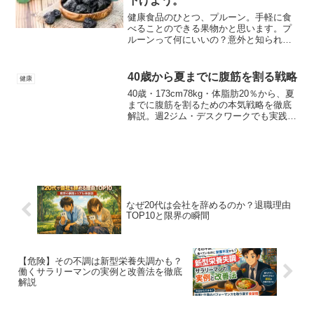
下げよう。
健康食品のひとつ、プルーン。手軽に食
べることのできる果物かと思います。プ
ルーンって何にいいの？意外と知られて
いない、ダイエットに役立つ食材でし
た。詳しく解説していますので、ご参照
ください。
40歳から夏までに腹筋を割る戦略
健康
40歳・173cm78kg・体脂肪20％から、夏
までに腹筋を割るための本気戦略を徹底
解説。週2ジム・デスクワークでも実践で
きる食事管理、脂肪−7kgのロードマッ
プ、停滞期突破法までリアル体験を交え
て紹介します。今から始めれば間に合
う、夏仕様ボディメイク完全ガイド。
なぜ20代は会社を辞めるのか？退職理由
TOP10と限界の瞬間
【危険】その不調は新型栄養失調かも？
働くサラリーマンの実例と改善法を徹底
解説