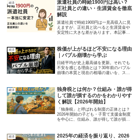
利動向」がスッと理解できる！
派遣社員の時給1900円は高い？
経済
正社員との違い・生涯賃金を徹底
解説
派遣社員で時給1900円は一見高収入に見
えますが、正社員と比べると生涯賃金や
安定性に大きな差があります。本記事で
は年収試算からメリット・デメリット、
将来設計までを分かりやすく解説しま
す。
株価が上がるほど不安になる理由
経済
｜バブル崩壊から学ぶ
日経平均が史上最高値を更新。それでも
不安を感じる理由とは？30年前のバブル
崩壊の本質と現在の相場の違いを、スト
ーリー形式で分かりやすく解説します。
独身税とは何か？仕組み・誰が得
経済
して誰が損するのかをわかりやす
く解説【2026年開始】
「独身税」と呼ばれる制度の正体とは？
2026年開始の子ども・子育て支援金制度
を中心に、仕組み、誰が得して誰が損を
するのか、社会保険料への影響や実際の
負担、独身者への恩恵はあるのかを生活
目線でわかりやすく解説します。
2025年の経済を振り返り、2026
経済