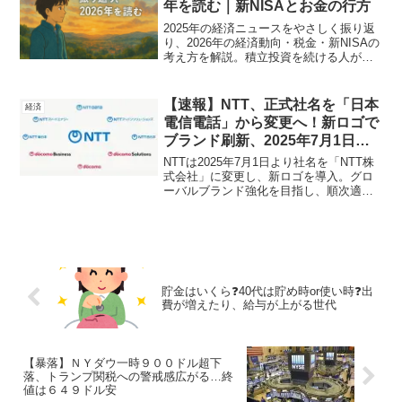
年を読む｜新NISAとお金の行方
2025年の経済ニュースをやさしく振り返
り、2026年の経済動向・税金・新NISAの
考え方を解説。積立投資を続ける人が年
末に知っておきたいお金の整理とヒント
をまとめました。
【速報】NTT、正式社名を「日本
経済
電信電話」から変更へ！新ロゴで
ブランド刷新、2025年7月1日よ
り順次適用
NTTは2025年7月1日より社名を「NTT株
式会社」に変更し、新ロゴを導入。グロ
ーバルブランド強化を目指し、順次適用
を開始します。
貯金はいくら❓40代は貯め時or使い時❓出
費が増えたり、給与が上がる世代
【暴落】ＮＹダウ一時９００ドル超下
落、トランプ関税への警戒感広がる…終
値は６４９ドル安