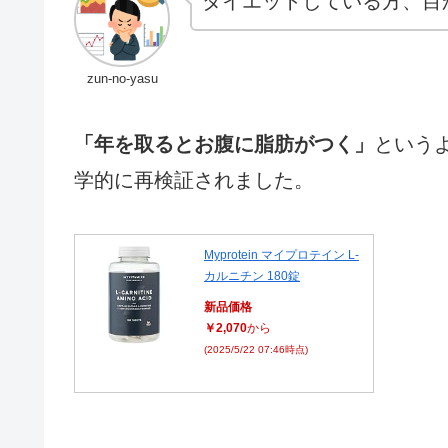
ダイエットしている方、目
zun-no-yasu
「年を取るとお腹に脂肪がつく」
という
学的に再検証されました。
Myprotein マイプロテイン L-
カルニチン 180錠
新品価格
￥2,070
から
(2025/5/22 07:46時点)