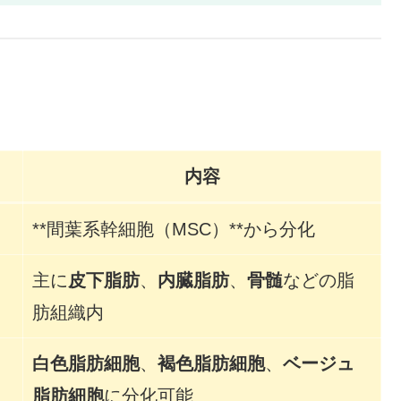
内容
**間葉系幹細胞（MSC）**から分化
主に
皮下脂肪
、
内臓脂肪
、
骨髄
などの脂
肪組織内
白色脂肪細胞
、
褐色脂肪細胞
、
ベージュ
脂肪細胞
に分化可能