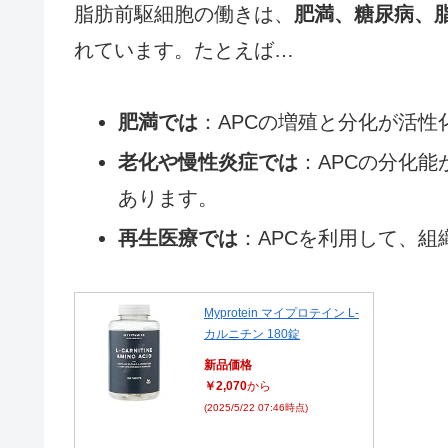
脂肪前駆細胞の働きは、
肥満、糖尿病、
れています。たとえば…
肥満では
：APCの増殖と分化が活
老化や慢性炎症では
：APCの分化
あります。
再生医療では
：APCを利用して、
Myprotein マイプロテイン L-
カルニチン 180錠
新品価格
￥2,070
から
(2025/5/22 07:46時点)