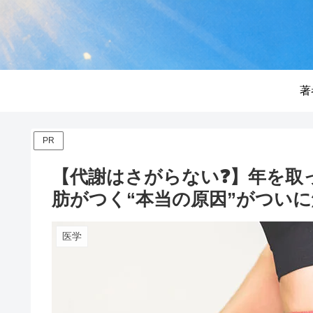
著
PR
【代謝はさがらない❓】年を取
肪がつく“本当の原因”がつい
医学