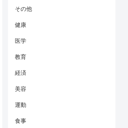
その他
健康
医学
教育
経済
美容
運動
食事