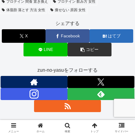
プロテイン 間食 置き換え
プロテイン 飲み方 女性
体脂肪 落とす 方法 女性
痩せない 原因 女性
シェアする
X
Facebook
はてブ
LINE
コピー
zun-no-yasuをフォローする
zun-no-yasu
メニュー
ホーム
検索
トップ
サイドバー