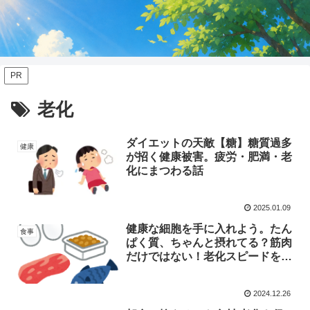
PR
老化
ダイエットの天敵【糖】糖質過多
健康
が招く健康被害。疲労・肥満・老
化にまつわる話
2025.01.09
健康な細胞を手に入れよう。たん
食事
ぱく質、ちゃんと摂れてる？筋肉
だけではない！老化スピードを抑
えたい40代が食べるべき食材と
は？
2024.12.26