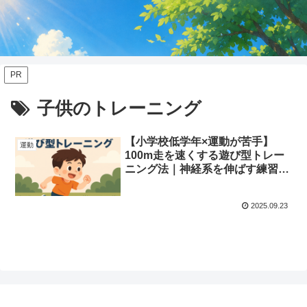
PR
子供のトレーニング
【小学校低学年×運動が苦手】
運動
100m走を速くする遊び型トレー
ニング法｜神経系を伸ばす練習メ
ニュー
2025.09.23