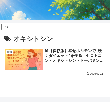
PR
オキシトシン
🌸【保存版】幸せホルモンで“続
健康
くダイエット”を作る｜セロトニ
ン・オキシトシン・ドーパミンの
整え方
2025.09.11