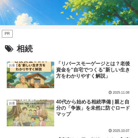
PR
相続
「リバースモーゲージとは？老後
お金
資金を“自宅でつくる”新しい生き
方をわかりやすく解説」
2025.11.08
40代から始める相続準備 | 親と自
お金
分の「争族」を未然に防ぐロード
マップ
2025.10.07