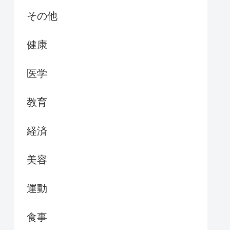
その他
健康
医学
教育
経済
美容
運動
食事