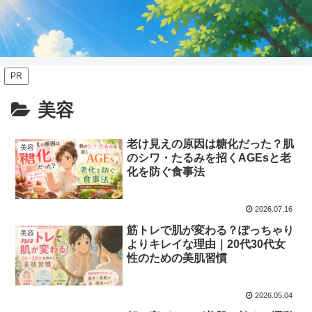
PR
美容
老け見えの原因は糖化だった？肌
美容
のシワ・たるみを招くAGEsと老
化を防ぐ食事法
2026.07.16
筋トレで肌が変わる？ぽっちゃり
美容
よりキレイな理由｜20代30代女
性のための美肌習慣
2026.05.04