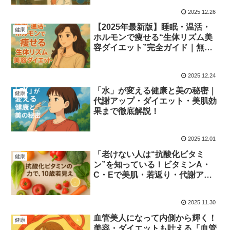
2025.12.26
【2025年最新版】睡眠・温活・
健康
ホルモンで痩せる“生体リズム美
容ダイエット”完全ガイド｜無理
せずキレイになる方法
2025.12.24
「水」が変える健康と美の秘密｜
健康
代謝アップ・ダイエット・美肌効
果まで徹底解説！
2025.12.01
「老けない人は“抗酸化ビタミ
健康
ン”を知っている！ビタミンA・
C・Eで美肌・若返り・代謝アッ
プ」
2025.11.30
血管美人になって内側から輝く！
健康
美容・ダイエットも叶える「血管