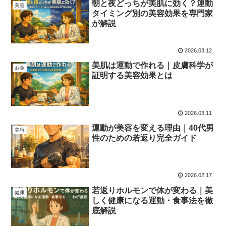
朝と夜どっちが美肌に効く？運動
美容
タイミング別の美容効果を専門家
が解説
2026.03.12
美肌は運動で作れる｜皮膚科学が
お金
証明する美容効果とは
2026.03.11
運動が美容を変える理由｜40代男
美容
性のための若返り完全ガイド
2026.02.17
若返りホルモンで体が変わる｜美
健康
しく健康になる運動・食事法を徹
底解説