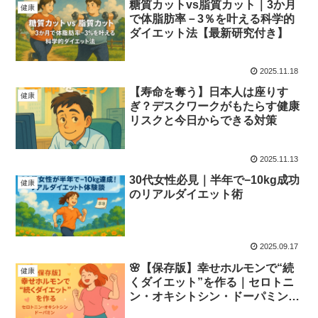
糖質カットvs脂質カット｜3か月
健康
で体脂肪率－3％を叶える科学的
ダイエット法【最新研究付き】
2025.11.18
【寿命を奪う】日本人は座りす
健康
ぎ？デスクワークがもたらす健康
リスクと今日からできる対策
2025.11.13
30代女性必見｜半年で−10kg成功
健康
のリアルダイエット術
2025.09.17
🌸【保存版】幸せホルモンで“続
健康
くダイエット”を作る｜セロトニ
ン・オキシトシン・ドーパミンの
整え方