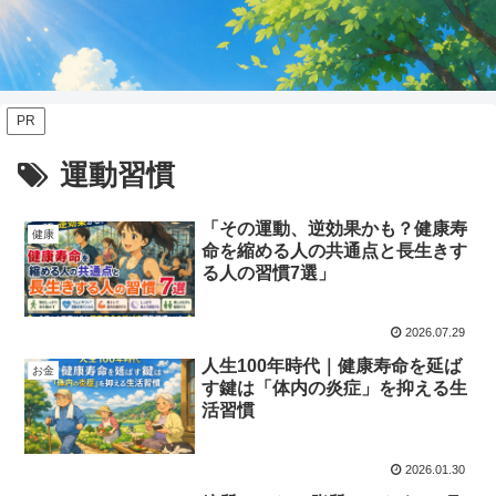
PR
運動習慣
「その運動、逆効果かも？健康寿
健康
命を縮める人の共通点と長生きす
る人の習慣7選」
2026.07.29
人生100年時代｜健康寿命を延ば
お金
す鍵は「体内の炎症」を抑える生
活習慣
2026.01.30